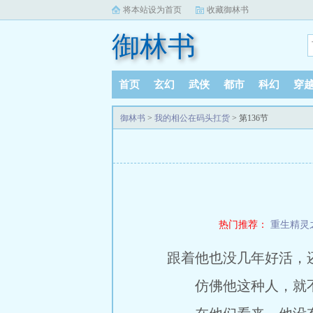
将本站设为首页
收藏御林书
御林书
首页
玄幻
武侠
都市
科幻
穿
御林书
>
我的相公在码头扛货
> 第136节
热门推荐：
重生精灵
跟着他也没几年好活，
仿佛他这种人，就不