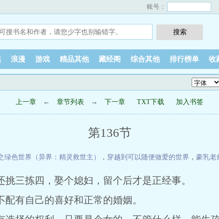
账号：
越
浪漫
游戏
精品其他
藏经阁
综合其他
排行榜单
收
上一章
←
章节列表
→
下一章
TXT下载
加入书签
第136节
之绿色世界（异界：精灵救世主）
，
穿越到可以随便做爱的世界
，
豪乳老
还挑三拣四，娶个媳妇，留个后才是正经事。
配有自己的喜好和正常的婚姻。