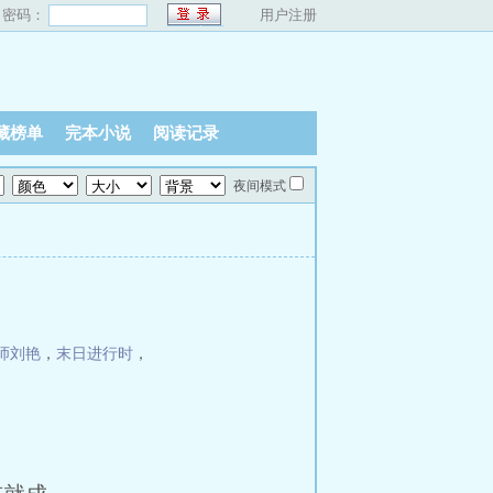
密码：
用户注册
藏榜单
完本小说
阅读记录
夜间模式
师刘艳
，
末日进行时
，