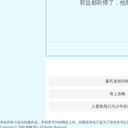
郭盐都听懵了，他到
豪乳老师刘
母上攻略
人妻熟母们与少年的
本站所有小说为转载作品，所有章节均由网友上传，转载至本站只是为了宣传本书让
Copyright © 2006 御林书() All Rights Reserved.