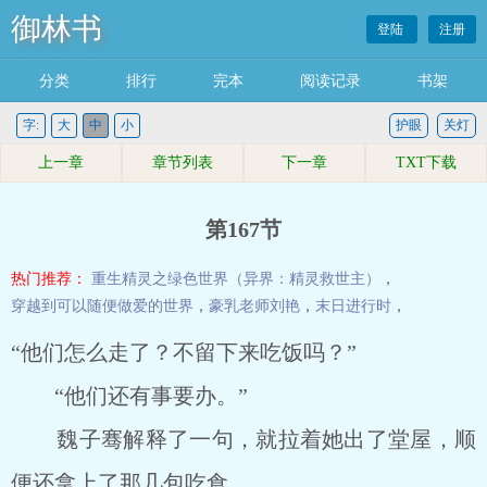
御林书
登陆
注册
分类
排行
完本
阅读记录
书架
字:
大
中
小
护眼
关灯
上一章
章节列表
下一章
TXT下载
第167节
热门推荐：
重生精灵之绿色世界（异界：精灵救世主）
，
穿越到可以随便做爱的世界
，
豪乳老师刘艳
，
末日进行时
，
“他们怎么走了？不留下来吃饭吗？”
“他们还有事要办。”
魏子骞解释了一句，就拉着她出了堂屋，顺
便还拿上了那几包吃食。