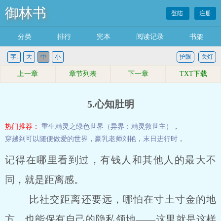
御林书
登陆
注册
分类
排行
完本
阅读记录
书架
字:
大
中
小
护眼
关灯
上一章
章节列表
下一章
TXT下载
5.心知肚明
热门推荐：
重生精灵之绿色世界（异界：精灵救世主）
，
穿越到可以随便做爱的世界
，
豪乳老师刘艳
，
末日进行时
，
记得在哪里看到过，有钱人和其他人的最大不
同，就是距离感。
比社交距离还要远，哪怕在寸土寸金的地
方，也能保有自己的隐私领地――这里就是这样