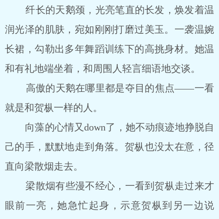
纤长的天鹅颈，光亮笔直的长发，焕发着温
润光泽的肌肤，宛如刚刚打磨过美玉。一袭温婉
长裙，勾勒出多年舞蹈训练下的高挑身材。她温
和有礼地端坐着，和周围人轻言细语地交谈。
高傲的天鹅在哪里都是夺目的焦点――一看
就是和贺枞一样的人。
向藻的心情又down了，她不动痕迹地挣脱自
己的手，默默地走到角落。贺枞也没太在意，径
直向梁散烟走去。
梁散烟有些漫不经心，一看到贺枞走过来才
眼前一亮，她急忙起身，示意贺枞到另一边说