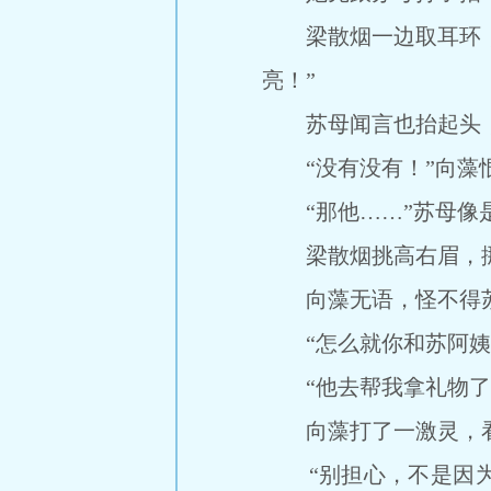
梁散烟一边取耳环，一
亮！”
苏母闻言也抬起头，“
“没有没有！”向藻恨
“那他……”苏母像是
梁散烟挑高右眉，挪逾
向藻无语，怪不得苏
“怎么就你和苏阿姨在
“他去帮我拿礼物了，
向藻打了一激灵，看
“别担心，不是因为