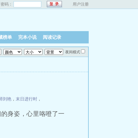
密码：
用户注册
藏榜单
完本小说
阅读记录
夜间模式
师刘艳
，
末日进行时
，
烟的身姿，心里咯噔了一