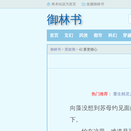
将本站设为首页
收藏御林书
御林书
首页
玄幻
武侠
都市
科幻
穿
御林书
>
黑玻璃
> 42.要更狠心
热门推荐：
重生精灵
向藻没想到苏母约见面
下。