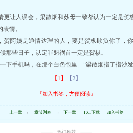
更让人误会，梁散烟和苏母一致都认为一定是贺枞
的表情。
贺阿姨是通情达理的人，要是贺枞欺负你了，你
时候那些日子，认定罪魁祸首一定是贺枞。
下手机吗，在那个白色包里。”梁散烟指了指沙发
【1】
【2】
『加入书签，方便阅读』
上一章
←
章节列表
→
下一章
TXT下载
加入书签
热门推荐