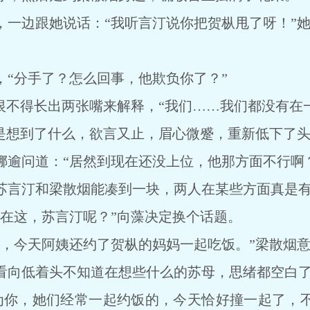
边跟她说话：“我听言汀说你把贺枞甩了呀！”她
分手了？怎么回事，他欺负你了？”
不得长出两张嘴来解释，“我们……我们都没有在一
想到了什么，欲言又止，眉心微蹙，重新低下了头
问道：“居然到现在还没上位，他那方面不行啊？
言汀和梁散烟能凑到一块，两人在某些方面真是有
这，苏言汀呢？”向藻决定换个话题。
今天阿姨还约了贺枞的妈妈一起吃饭。”梁散烟意
向低着头不知道在想些什么的苏母，思绪都空白
你，她们经常一起约饭的，今天恰好撞一起了，不