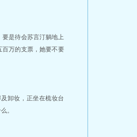
要是待会苏言汀躺地上
五百万的支票，她要不要
及卸妆，正坐在梳妆台
什么。