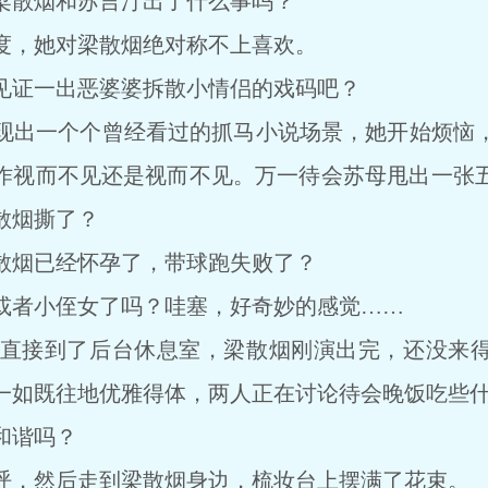
散烟和苏言汀出了什么事吗？
，她对梁散烟绝对称不上喜欢。
证一出恶婆婆拆散小情侣的戏码吧？
出一个个曾经看过的抓马小说场景，她开始烦恼，
作视而不见还是视而不见。万一待会苏母甩出一张
散烟撕了？
烟已经怀孕了，带球跑失败了？
者小侄女了吗？哇塞，好奇妙的感觉……
接到了后台休息室，梁散烟刚演出完，还没来得
一如既往地优雅得体，两人正在讨论待会晚饭吃些
和谐吗？
，然后走到梁散烟身边，梳妆台上摆满了花束。