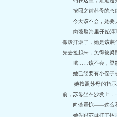
约在这里，难道是梁
按照之前苏母的态度
今天该不会，她要见
向藻脑海里开始浮现
撒泼打滚了，她是该装
先去捡起来，免得被梁
哦……该不会，梁散
她已经要有小侄子或
她按照苏母的指示直
前，苏母坐在沙发上，
向藻震惊――这么
她先跟苏母打了招呼