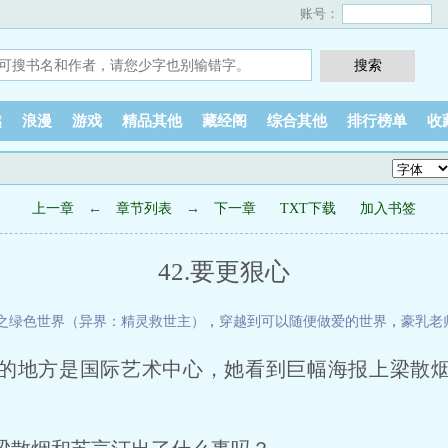
账号：
越
浪漫
游戏
精品其他
藏经阁
综合其他
排行榜单
收
上一章
←
章节列表
→
下一章
TXT下载
加入书签
42.要更狠心
之绿色世界（异界：精灵救世主）
，
穿越到可以随便做爱的世界
，
豪乳老
的地方是国际艺术中心，她看到巨幅海报上梁散