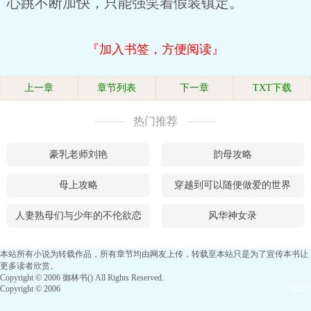
心跳不断加快，只能强笑着假装镇定。
『加入书签，方便阅读』
上一章
章节列表
下一章
TXT下载
热门推荐
豪乳老师刘艳
韵母攻略
母上攻略
穿越到可以随便做爱的世界
人妻熟母们与少年的不伦欲恋
风华神女录
本站所有小说为转载作品，所有章节均由网友上传，转载至本站只是为了宣传本书让
更多读者欣赏。
Copyright © 2006 御林书() All Rights Reserved.
Copyright © 2006
TOP↑