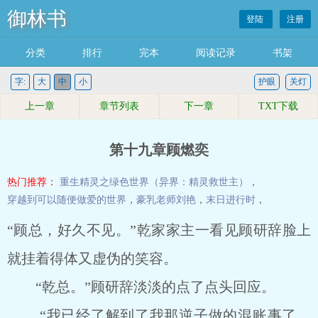
御林书
登陆
注册
分类
排行
完本
阅读记录
书架
字:
大
中
小
护眼
关灯
上一章
章节列表
下一章
TXT下载
第十九章顾燃奕
热门推荐：
重生精灵之绿色世界（异界：精灵救世主）
，
穿越到可以随便做爱的世界
，
豪乳老师刘艳
，
末日进行时
，
“顾总，好久不见。”乾家家主一看见顾研辞脸上
就挂着得体又虚伪的笑容。
“乾总。”顾研辞淡淡的点了点头回应。
“我已经了解到了我那逆子做的混账事了，