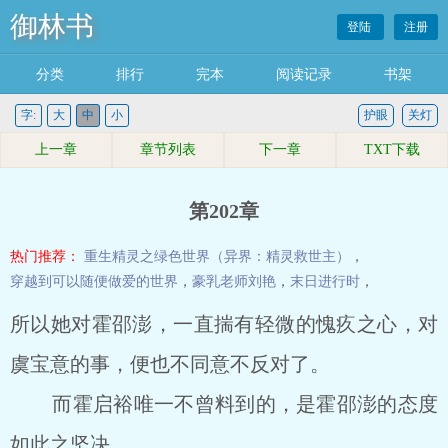
御林书
登陆
注册
分类
排行
完本
阅读记录
书架
字:
大
中
小
护眼
关灯
上一章
章节列表
下一章
TXT下载
第202章
热门推荐：
重生精灵之绿色世界（异界：精灵救世主）
，
穿越到可以随便做爱的世界
，
豪乳老师刘艳
，
末日进行时
，
所以她对霍邵澎，一直揣有轻微的愧疚之心，对
虞宝意的事，便也不同意不反对了。
而霍启裕唯一不曾料到的，是霍邵澎的态度
如此之坚决。