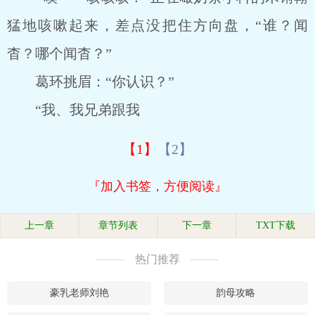
猛地咳嗽起来，差点没把住方向盘，“谁？闻
杳？哪个闻杳？”
葛环挑眉：“你认识？”
“我、我兄弟跟我
【1】
【2】
『加入书签，方便阅读』
上一章
章节列表
下一章
TXT下载
热门推荐
豪乳老师刘艳
韵母攻略