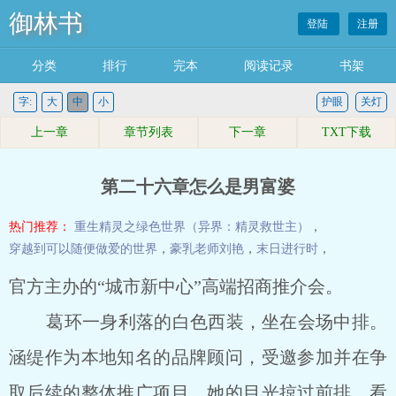
御林书
登陆
注册
分类
排行
完本
阅读记录
书架
字:
大
中
小
护眼
关灯
上一章
章节列表
下一章
TXT下载
第二十六章怎么是男富婆
热门推荐：
重生精灵之绿色世界（异界：精灵救世主）
，
穿越到可以随便做爱的世界
，
豪乳老师刘艳
，
末日进行时
，
官方主办的“城市新中心”高端招商推介会。
葛环一身利落的白色西装，坐在会场中排。
涵缇作为本地知名的品牌顾问，受邀参加并在争
取后续的整体推广项目。她的目光掠过前排，看