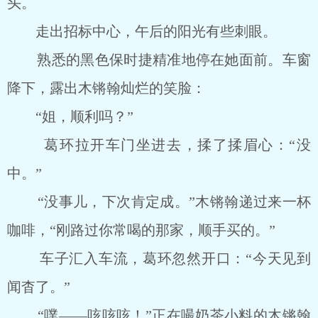
头。
走出招标中心，午后的阳光有些刺眼。
熟悉的黑色保时捷精准地停在她面前。车窗
降下，露出木锵翰灿烂的笑脸：
“姐，顺利吗？”
葛环拉开车门坐进去，揉了揉眉心：“没
中。”
“没事儿，下次肯定成。”木锵翰递过来一杯
咖啡，“刚路过你常喝的那家，顺手买的。”
车子汇入车流，葛环忽然开口：“今天见到
闻杳了。”
“噗――咳咳咳！”正在嘬奶茶小料的木锵翰