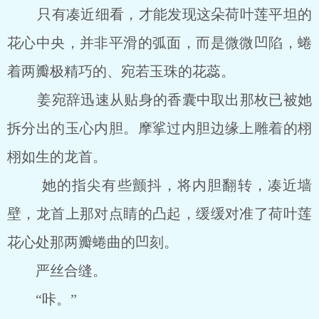
只有凑近细看，才能发现这朵荷叶莲平坦的
花心中央，并非平滑的弧面，而是微微凹陷，蜷
着两瓣极精巧的、宛若玉珠的花蕊。
姜宛辞迅速从贴身的香囊中取出那枚已被她
拆分出的玉心内胆。摩挲过内胆边缘上雕着的栩
栩如生的龙首。
她的指尖有些颤抖，将内胆翻转，凑近墙
壁，龙首上那对点睛的凸起，缓缓对准了荷叶莲
花心处那两瓣蜷曲的凹刻。
严丝合缝。
“咔。”