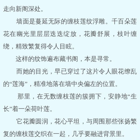
走向新阁深处。
墙面是蔓延无际的缠枝莲纹浮雕。千百朵莲
花在幽光里层层迭迭绽放，花瓣舒展，枝叶缠
绕，精致繁复得令人目眩。
这样的纹饰遍布藏书阁，本是寻常。
而她的目光，早已穿过了这片令人眼花缭乱
的“莲海”，精准地落在墙中央偏左的位置。
那里，在无数缠枝莲的簇拥下，安静地“生
长”着一朵荷叶莲。
它花瓣圆润，花心平坦，与周围那些张扬繁
复的缠枝莲交织在一起，几乎要融进背景里。