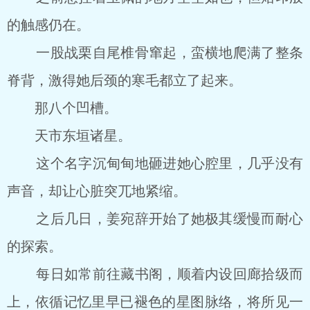
的触感仍在。
一股战栗自尾椎骨窜起，蛮横地爬满了整条
脊背，激得她后颈的寒毛都立了起来。
那八个凹槽。
天市东垣诸星。
这个名字沉甸甸地砸进她心腔里，几乎没有
声音，却让心脏突兀地紧缩。
之后几日，姜宛辞开始了她极其缓慢而耐心
的探索。
每日如常前往藏书阁，顺着内设回廊拾级而
上，依循记忆里早已褪色的星图脉络，将所见一