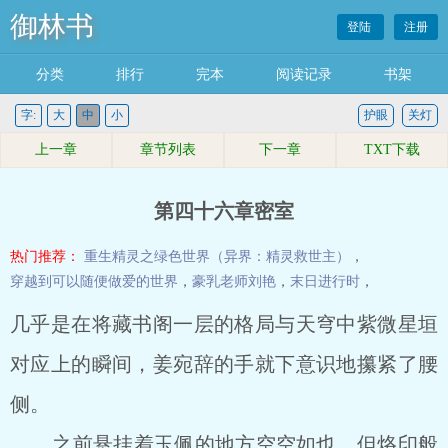
御林书
登陆
注册
分类
排行
完本
阅读记录
书架
字:
大
中
小
护眼
关灯
上一章
章节列表
下一章
TXT下载
第四十六章密室
热门推荐：
重生精灵之绿色世界（异界：精灵救世主）
，
穿越到可以随便做爱的世界
，
豪乳老师刘艳
，
末日进行时
，
几乎是在将藏书阁一层的格局与天穹中紫微星垣
对应上的瞬间，姜宛辞的手就下意识地攥紧了腰
侧。
之前悬挂着玉佩的地方空空如也，但烙印般