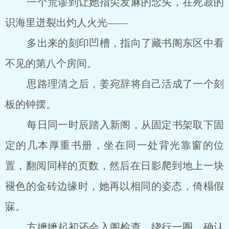
一个荒谬到让她指尖发麻的念头，在死寂的
识海里迸裂出灼人火光――
多出来的刻印凹槽，指向了藏书阁东区中看
不见的第八个房间。
思路理清之后，姜宛辞将自己活成了一个刻
板的钟摆。
每日同一时辰踏入新阁，从固定书架取下固
定的几本厚重书册，坐在同一处背光靠窗的位
置，翻阅同样的页数，然后在日影爬到地上一块
褪色的金砖边缘时，她再以相同的姿态，倚榻假
寐。
方嬷嬷起初还会入阁检查，绕行一圈，确认