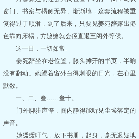
窗门、书案与榻侧无异。渐渐地，这套流程被重
复得过于顺滑，到了后来，只要见姜宛辞露出倦
色靠向床榻，方嬷嬷就会径直退至阁外等候。
这一日，一切如常。
姜宛辞坐在老位置，膝头摊开的书页，半晌
没有翻动。她望着窗外白得刺眼的日光，在心里
默数。
一、二、叁……叁十。
门外脚步声停，阁内静得能听见尘埃落定的
声音。
她缓缓吁气，放下书册，起身，毫无迟疑地