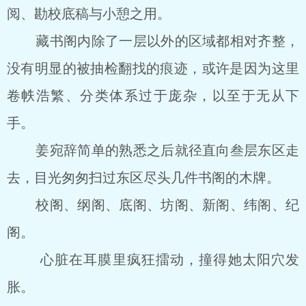
阅、勘校底稿与小憩之用。
藏书阁内除了一层以外的区域都相对齐整，
没有明显的被抽检翻找的痕迹，或许是因为这里
卷帙浩繁、分类体系过于庞杂，以至于无从下
手。
姜宛辞简单的熟悉之后就径直向叁层东区走
去，目光匆匆扫过东区尽头几件书阁的木牌。
校阁、纲阁、底阁、坊阁、新阁、纬阁、纪
阁。
心脏在耳膜里疯狂擂动，撞得她太阳穴发
胀。