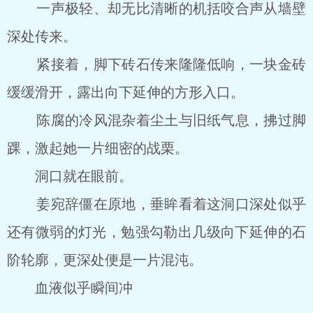
一声极轻、却无比清晰的机括咬合声从墙壁
深处传来。
紧接着，脚下砖石传来隆隆低响，一块金砖
缓缓滑开，露出向下延伸的方形入口。
陈腐的冷风混杂着尘土与旧纸气息，拂过脚
踝，激起她一片细密的战栗。
洞口就在眼前。
姜宛辞僵在原地，垂眸看着这洞口深处似乎
还有微弱的灯光，勉强勾勒出几级向下延伸的石
阶轮廓，更深处便是一片混沌。
血液似乎瞬间冲