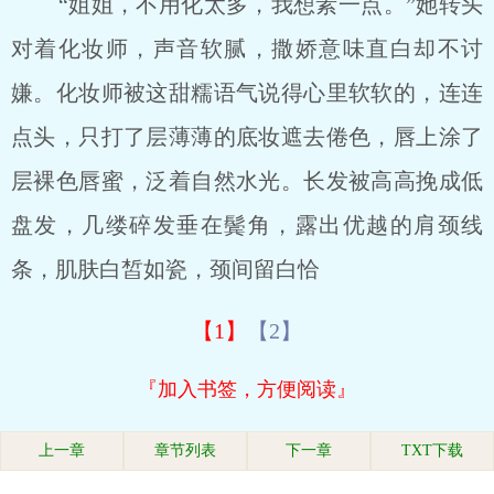
“姐姐，不用化太多，我想素一点。”她转头
对着化妆师，声音软腻，撒娇意味直白却不讨
嫌。化妆师被这甜糯语气说得心里软软的，连连
点头，只打了层薄薄的底妆遮去倦色，唇上涂了
层裸色唇蜜，泛着自然水光。长发被高高挽成低
盘发，几缕碎发垂在鬓角，露出优越的肩颈线
条，肌肤白皙如瓷，颈间留白恰
【1】
【2】
『加入书签，方便阅读』
上一章
章节列表
下一章
TXT下载