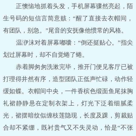
正懊恼地抓着头发，手机屏幕骤然亮起，陌
生号码的短信言简意赅：“醒了直接去衣帽间，
有团队，别急。”尾音的安抚像他惯常的风格。
温洢沫对着屏幕嘟囔：“倒还挺贴心。”指尖
划过屏幕时，却不自觉蜷了蜷。
赤着脚匆匆洗漱完毕，推开门便见客厅已被
打理得井然有序，造型团队正低声忙碌，动作轻
缓如蝶。衣帽间中央，一件香槟色缎面鱼尾抹胸
礼裙静静悬在定制衣架上，灯光下泛着细腻柔
光，裙摆暗纹似缠枝莲隐现，长度及踝，剪裁贴
合却不紧绷，既衬贵气又不失灵动，恰是“不张