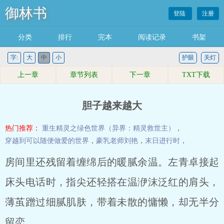
御林书
登陆
注册
分类
排行
完本
阅读记录
书架
字:
大
中
小
护眼
关灯
上一章
章节列表
下一章
TXT下载
胆子越来越大
热门推荐：
重生精灵之绿色世界（异界：精灵救世主）
，
穿越到可以随便做爱的世界
，
豪乳老师刘艳
，
末日进行时
，
房间里还残留着缠绵后的暖腻余温。左青卓接起
床头电话时，指尖还轻搭在温洢沫泛红的肩头，
薄茧蹭过细腻肌肤，带着未散的慵懒，却无半分
留恋。