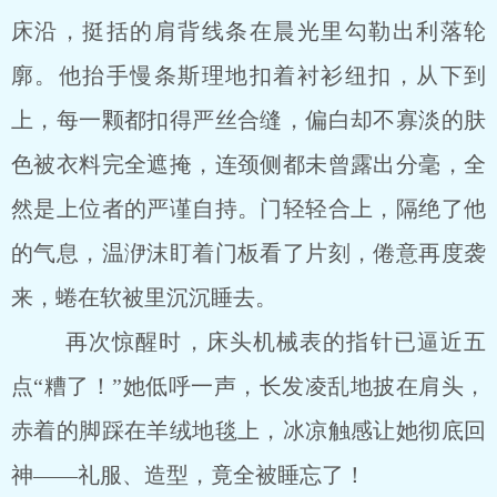
床沿，挺括的肩背线条在晨光里勾勒出利落轮
廓。他抬手慢条斯理地扣着衬衫纽扣，从下到
上，每一颗都扣得严丝合缝，偏白却不寡淡的肤
色被衣料完全遮掩，连颈侧都未曾露出分毫，全
然是上位者的严谨自持。门轻轻合上，隔绝了他
的气息，温洢沫盯着门板看了片刻，倦意再度袭
来，蜷在软被里沉沉睡去。
再次惊醒时，床头机械表的指针已逼近五
点“糟了！”她低呼一声，长发凌乱地披在肩头，
赤着的脚踩在羊绒地毯上，冰凉触感让她彻底回
神——礼服、造型，竟全被睡忘了！