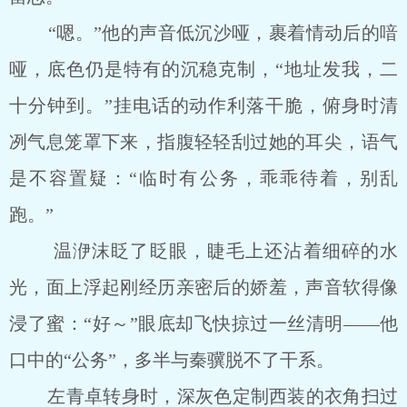
“嗯。”他的声音低沉沙哑，裹着情动后的喑
哑，底色仍是特有的沉稳克制，“地址发我，二
十分钟到。”挂电话的动作利落干脆，俯身时清
冽气息笼罩下来，指腹轻轻刮过她的耳尖，语气
是不容置疑：“临时有公务，乖乖待着，别乱
跑。”
温洢沫眨了眨眼，睫毛上还沾着细碎的水
光，面上浮起刚经历亲密后的娇羞，声音软得像
浸了蜜：“好～”眼底却飞快掠过一丝清明——他
口中的“公务”，多半与秦骥脱不了干系。
左青卓转身时，深灰色定制西装的衣角扫过