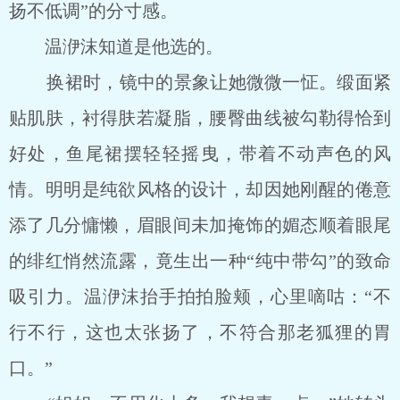
扬不低调”的分寸感。
温洢沫知道是他选的。
换裙时，镜中的景象让她微微一怔。缎面紧
贴肌肤，衬得肤若凝脂，腰臀曲线被勾勒得恰到
好处，鱼尾裙摆轻轻摇曳，带着不动声色的风
情。明明是纯欲风格的设计，却因她刚醒的倦意
添了几分慵懒，眉眼间未加掩饰的媚态顺着眼尾
的绯红悄然流露，竟生出一种“纯中带勾”的致命
吸引力。温洢沫抬手拍拍脸颊，心里嘀咕：“不
行不行，这也太张扬了，不符合那老狐狸的胃
口。”