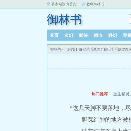
将本站设为首页
收藏御林书
御林书
首页
玄幻
武侠
都市
科幻
穿
御林书
>
【NPH】绑定色情系统？我吗？
> 趁虚而
热门推荐：
重生精灵
“这几天脚不要落地，
脚踝红肿的地方被校