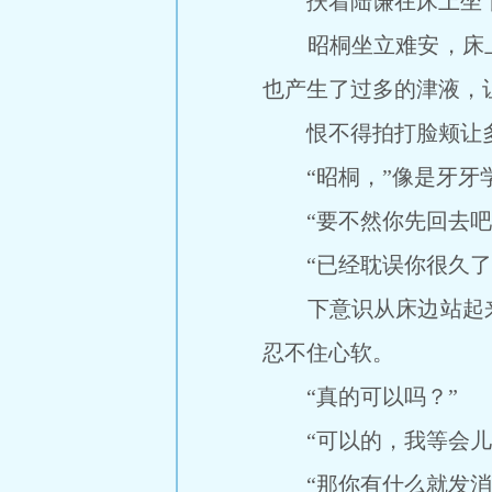
扶着陆谦在床上坐
昭桐坐立难安，床上
也产生了过多的津液，
恨不得拍打脸颊让多
“昭桐，”像是牙牙学
“要不然你先回去吧
“已经耽误你很久了，
下意识从床边站起来
忍不住心软。
“真的可以吗？”
“可以的，我等会儿和
“那你有什么就发消息