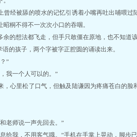
下。
曾经被舔的喷水的记忆引诱着小嘴再吐出哺喂过陆
让昭桐不得不一次次小口的吞咽。
余的想法都飞走，但手只敢僵在原地，也不知道该
语的孩子，两个字被字正腔圆的诵读出来。
？”
我一个人可以的。”
，心里松了口气，但触及陆谦因为疼痛苍白的脸和
老师说一声先回去。”
给我，不用客气哦。”手机在手掌上晃动，脚步已