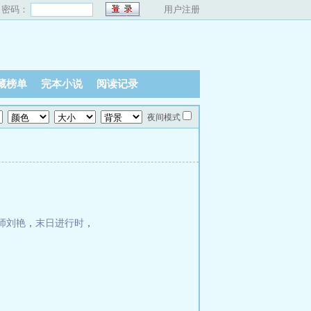
密码：
用户注册
藏榜单
完本小说
阅读记录
夜间模式
师刘艳
，
末日进行时
，