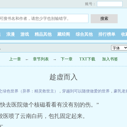
账号：
越
浪漫
游戏
精品其他
藏经阁
综合其他
排行榜单
收
入
上一章
←
章节列表
→
下一章
TXT下载
加入书签
趁虚而入
之绿色世界（异界：精灵救世主）
，
穿越到可以随便做爱的世界
，
豪乳老
尽快去医院做个核磁看看有没有别的伤。”
医喷了云南白药，包扎固定起来。