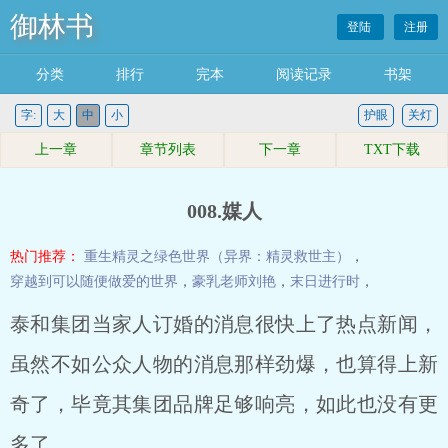
御林书
登陆
注册
分类
排行
完本
阅读记录
书架
字:
大
中
小
护眼
关灯
上一章
章节列表
下一章
TXT下载
008.媒人
热门推荐：
重生精灵之绿色世界（异界：精灵救世主）
，
穿越到可以随便做爱的世界
，
豪乳老师刘艳
，
末日进行时
，
泰和集团当家人订婚的消息很快上了热点新闻，
虽然不如公众人物的消息那样劲爆，也算得上新
奇了，毕竟其集团品牌足够响亮，如此也没有更
多了。