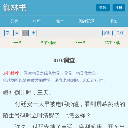
御林书
登陆
注册
分类
排行
完本
阅读记录
书架
字:
大
中
小
护眼
关灯
上一章
章节列表
下一章
TXT下载
010.调查
热门推荐：
重生精灵之绿色世界（异界：精灵救世主）
，
穿越到可以随便做爱的世界
，
豪乳老师刘艳
，
末日进行时
，
婚礼倒计时，三天。
付廷安一大早被电话吵醒，看到屏幕跳动的
陌生号码时立时清醒了，“怎么样？”
许久，付廷安挂了电话，麻利起床，开车出