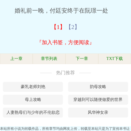
婚礼前一晚，付廷安终于在阮璟一处
【1】
【2】
『加入书签，方便阅读』
上一章
章节列表
下一章
TXT下载
热门推荐
豪乳老师刘艳
韵母攻略
母上攻略
穿越到可以随便做爱的世界
人妻熟母们与少年的不伦欲恋
风华神女录
本站所有小说为转载作品，所有章节均由网友上传，转载至本站只是为了宣传本书让