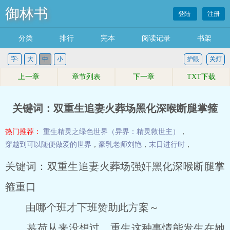
御林书
登陆
注册
分类
排行
完本
阅读记录
书架
字:
大
中
小
护眼
关灯
上一章
章节列表
下一章
TXT下载
关键词：双重生追妻火葬场黑化深喉断腿掌箍
热门推荐：
重生精灵之绿色世界（异界：精灵救世主）
，
穿越到可以随便做爱的世界
，
豪乳老师刘艳
，
末日进行时
，
关键词：双重生追妻火葬场强奸黑化深喉断腿掌
箍重口
由哪个班才下班赞助此方案～
慕荷从来没想过，重生这种事情能发生在她