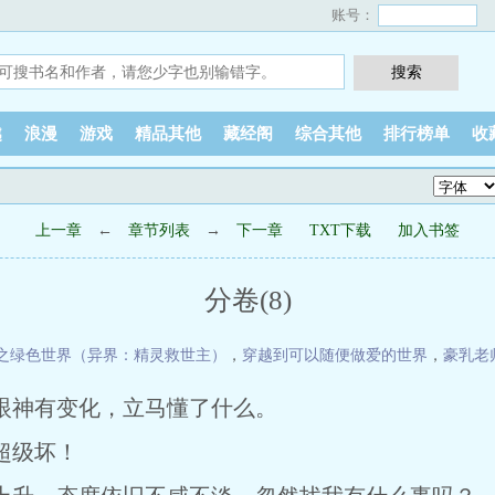
账号：
越
浪漫
游戏
精品其他
藏经阁
综合其他
排行榜单
收
上一章
←
章节列表
→
下一章
TXT下载
加入书签
分卷(8)
之绿色世界（异界：精灵救世主）
，
穿越到可以随便做爱的世界
，
豪乳老
眼神有变化，立马懂了什么。
超级坏！