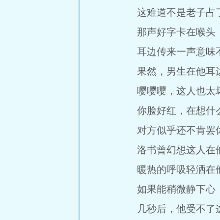
这难道不是老子占了
那声好字卡在喉头，
耳边传来一声意味不
果然，男生在他耳边
嘤嘤嘤，这人也太
你脸好红，在想什
对方似乎还不肯罢休
洛书曾幻想这人在他
暖热的呼吸轻洒在他
如果能稍微静下心，
几秒后，他受不了这