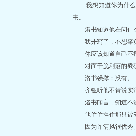
我想知道你为什么忽
书。
洛书知道他在问什么
我开窍了，不想辜负
你应该知道自己不擅
对面干脆利落的戳破
洛书强撑：没有。
齐钰听他不肯说实话
洛书闻言，知道不说
他偷偷捏住那只被齐
因为许清风很优秀