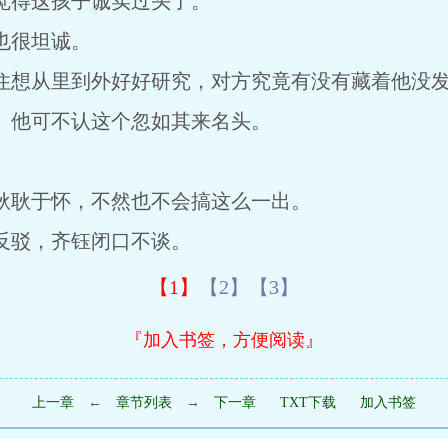
得这孩子诚实过头了。
很坦诚。
想从里到外好好研究，对方究竟有没有藏着他没发
他可不认这个忽如其来名头。
。
耿于怀，不然也不会搞这么一出。
驳，齐钰闭口不谈。
【1】
【2】
【3】
『加入书签，方便阅读』
上一章
←
章节列表
→
下一章
TXT下载
加入书签