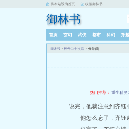
将本站设为首页
收藏御林书
御林书
首页
玄幻
武侠
都市
科幻
穿
御林书
>
被告白十次后
> 分卷(8)
热门推荐：
重生精灵
说完，他就注意到齐钰
他怎么忘了，齐钰