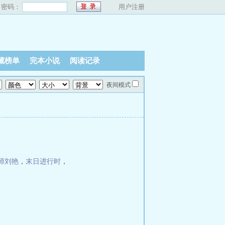
密码：
用户注册
藏榜单
完本小说
阅读记录
夜间模式
师刘艳
，
末日进行时
，