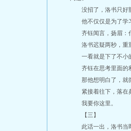
没招了，洛书只好豁
他不仅仅是为了学习
齐钰闻言，扬眉：什
洛书迟疑两秒，重重
一看就是下了不小
齐钰在思考里面的利
那他想明白了，就微
紧接着往下，落在鼻
我要你这里。
【三】
此话一出，洛书当即