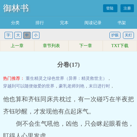
御林书
登陆
注册
分类
排行
完本
阅读记录
书架
字:
大
中
小
护眼
关灯
上一章
章节列表
下一章
TXT下载
分卷(17)
热门推荐：
重生精灵之绿色世界（异界：精灵救世主）
，
穿越到可以随便做爱的世界
，
豪乳老师刘艳
，
末日进行时
，
他也算和齐钰同床共枕过，有一次碰巧在半夜把
齐钰吵醒，才发现他有点起床气。
倒不会生气吼他，凶他，只会眯起眼看他，
盯得人心里发虚。