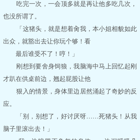
吃完一次，一会顶多就是再让他多吃几次，
也没所谓了。
「这猪头，就是想着肏我，本小姐相貌如此
出众，就豁出去让你玩个够！看
最后谁受不了！哼！」
刚想到要舍身饲狼，我脑海中马上回忆起刚
才趴在供桌前边，翘起屁股让他
狠入的情景，身体里边居然涌起了奇妙的反
应。
「别，别想了，好讨厌呀……死猪头！从我
脑子里滚出去！」