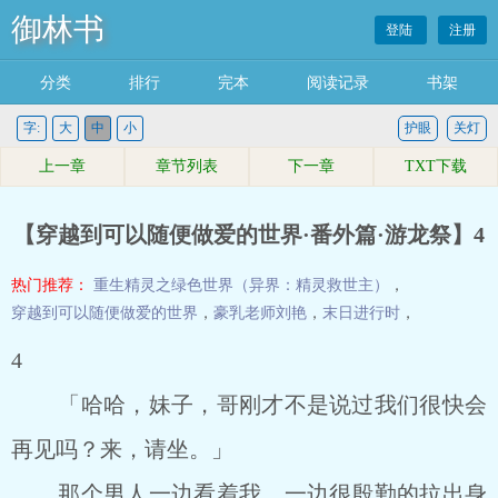
御林书
登陆
注册
分类
排行
完本
阅读记录
书架
字:
大
中
小
护眼
关灯
上一章
章节列表
下一章
TXT下载
【穿越到可以随便做爱的世界·番外篇·游龙祭】4
热门推荐：
重生精灵之绿色世界（异界：精灵救世主）
，
穿越到可以随便做爱的世界
，
豪乳老师刘艳
，
末日进行时
，
4
「哈哈，妹子，哥刚才不是说过我们很快会
再见吗？来，请坐。」
那个男人一边看着我，一边很殷勤的拉出身