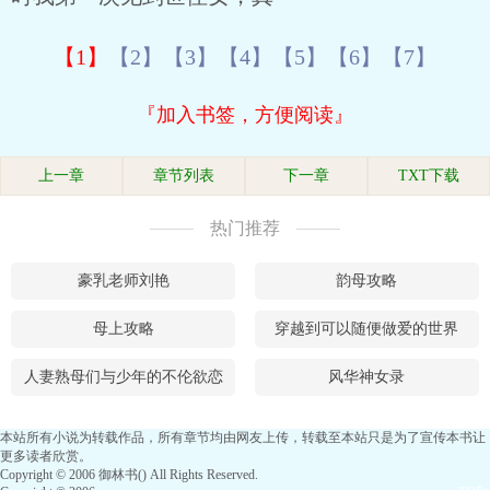
【1】
【2】
【3】
【4】
【5】
【6】
【7】
『加入书签，方便阅读』
上一章
章节列表
下一章
TXT下载
热门推荐
豪乳老师刘艳
韵母攻略
母上攻略
穿越到可以随便做爱的世界
人妻熟母们与少年的不伦欲恋
风华神女录
本站所有小说为转载作品，所有章节均由网友上传，转载至本站只是为了宣传本书让
更多读者欣赏。
Copyright © 2006 御林书() All Rights Reserved.