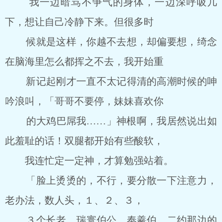
我一边暗骂不争气的身体，一边深呼吸几
下，想让自己冷静下来。但很多时
候就是这样，你越不去想，却偏要想，绮念
在脑海里怎么都挥之不去，我开始重
新记起刚才一直不太记得清的高潮时候的呻
吟浪叫，「哥哥不要停，妹妹喜欢你
的大鸡巴屌我……」神根啊，我居然说出如
此羞耻的话！双腿都开始有些酸软，
我连忙定一定神，才算勉强站着。
「脸上烫烫的，不行，要分散一下注意力，
老办法，数人头，１、２、３，
３个长老，瑞寰伯公、奉羲伯，二约那边的