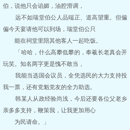
伯，说他只会谄媚，油腔滑调，
远不如瑞堂伯公人品端正、道高望重。但偏
偏今天宴请他可以到场，瑞堂伯公只
能在祠堂里陪其他客人一起吃饭。
「哈哈，什么高攀低攀的，奉羲长老真会开
玩笑。知名两字更是愧不敢当，
我能当选国会议员，全凭选民的大力支持投
我一票，还有党魁党友的全力助选。
韩某人从政经验尚浅，今后还要各位父老乡
亲多多支持，鞭策我，让我更加用心
为民请命。」