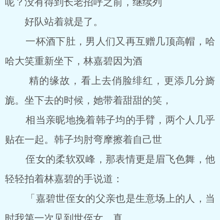
呢？没有得到长老招呼之前，继续列
好队站着就是了。
一杯酒下肚，男人们又再互赠几顶高帽，哈
哈大笑重新坐下，林嘉碧因为酒
精的缘故，看上去俏脸绯红，更添几分旖
旎。坐下去的时候，她带着甜甜的笑，
相当亲昵地挽着韩子均的手臂，两个人几乎
贴在一起。韩子均肘弯摩擦着自己世
侄女的柔软双峰，那表情更是眉飞色舞，他
轻轻拍着林嘉碧的手说道：
「嘉碧世侄女的父亲也是生意场上的人，当
时我第一次见到世侄女，真