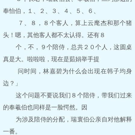
奉怡伯，１、２、３、４、５、６、
７、８，８个客人，算上云麾杰和那个猪
头！嗯，其他客人都不太认得。还有８
个，不，９个陪侍，总共２０个人，这圆桌
真是大。啦啦啦，现在是茹娟举手提
问时间，林嘉碧为什么会出现在韩子均身
边？」
这个问题不要说我们８个陪侍，带我们过来
的奉羲伯也同样是一脸愕然。因
为涉及陪侍的分配，瑞寰伯公亲自对他解释
一番。