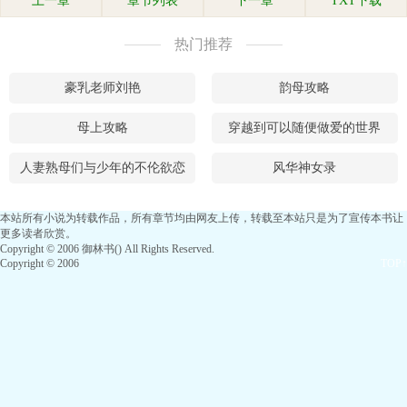
上一章
章节列表
下一章
TXT下载
热门推荐
豪乳老师刘艳
韵母攻略
母上攻略
穿越到可以随便做爱的世界
人妻熟母们与少年的不伦欲恋
风华神女录
本站所有小说为转载作品，所有章节均由网友上传，转载至本站只是为了宣传本书让
更多读者欣赏。
Copyright © 2006 御林书() All Rights Reserved.
Copyright © 2006
TOP↑