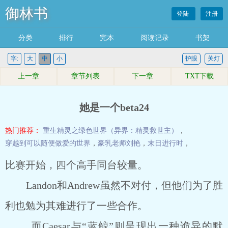
御林书
登陆
注册
分类
排行
完本
阅读记录
书架
字:
大
中
小
护眼
关灯
上一章
章节列表
下一章
TXT下载
她是一个beta24
热门推荐：
重生精灵之绿色世界（异界：精灵救世主）
，
穿越到可以随便做爱的世界
，
豪乳老师刘艳
，
末日进行时
，
比赛开始，四个高手同台较量。
Landon和Andrew虽然不对付，但他们为了胜
利也勉为其难进行了一些合作。
而Caesar与“蓝鲸”则呈现出一种诡异的默