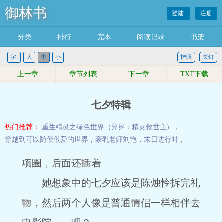
御林书
登陆
注册
分类
排行
完本
阅读记录
书架
字:
大
中
小
护眼
关灯
上一章
章节列表
下一章
TXT下载
七夕特辑
热门推荐：
重生精灵之绿色世界（异界：精灵救世主）
，
穿越到可以随便做爱的世界
，
豪乳老师刘艳
，
末日进行时
，
项圈，后面还
着……
她想象中的七夕应该是陈烛怜拆完礼
，然后两个人像是普通
侣一样相伴去