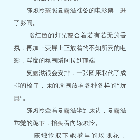
陈烛怜
照夏
滋准备的电影票，
了影间。
暗红
的灯光
合着若有若无的香
氛，再加上荧屏上正放着的不知所云的电
影，淫靡的氛围瞬间拉到
端。
夏
滋很会安排，一张圆床取代了成
排的椅
，床的周围放着各种各样的“玩
”。
陈烛怜牵着夏
滋坐到床边，夏
滋
乖觉的跪
，抬
看向陈烛怜。
陈烛怜取
她嘴里的玫瑰花，