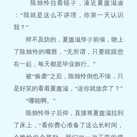
陈烛怜拉着链
，凑近夏
滋
：“我就是这么不讲理，你第一天认识
我？”
猝不及防的，夏
滋
前倾，吻上
了陈烛怜的嘴唇，“无所谓，只要能跟您
在一起，每天都是毕业旅行。”
被“偷袭”之后，陈烛怜倒也不恼，只
是好笑的看着夏
滋，“这你就放弃了？”
“哪能啊。”
陈烛怜
后仰，直接将夏
滋拉到
了床上，“看你费心准备了这么长时间，