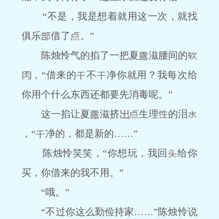
“不是，我是想着就用这一次，就找
俱乐
借了
。”
陈烛怜气的掐了一把夏
滋腰间的
，“借来的
不
净你就用？我每次给
你用个什么东西还都要先消毒呢。”
这一掐让夏
滋挤
生理
的泪
，“
净的，都是新的……”
陈烛怜笑笑，“你想玩，我回
给你
买，你借来的我不用。”
“哦。”
“不过你这么勤俭持家……”陈烛怜说