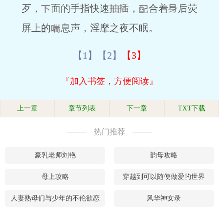
歹，
面的手指快速
，
合着
后荧
屏上的
息声，淫靡之夜不眠。
【1】
【2】
【3】
『加入书签，方便阅读』
上一章
章节列表
下一章
TXT下载
热门推荐
豪乳老师刘艳
韵母攻略
母上攻略
穿越到可以随便做爱的世界
人妻熟母们与少年的不伦欲恋
风华神女录