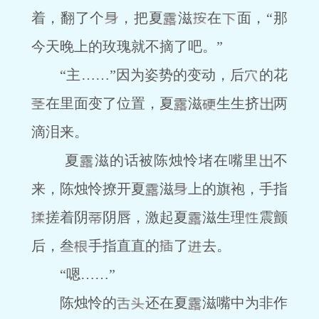
着，翻了个
，把夏
滋
在
面，“那
今天晚上的玫瑰就不摘了吧。”
“主……”因为姿势的变动，后
的花
在里面变了位置，夏
滋
生生挤
两
滴泪来。
夏
滋的话被陈烛怜堵在嘴里
不
来，陈烛怜撩开夏
滋
上的旗袍，手指
搓着阴
阴唇，激起夏
滋生理
震颤
后，叁
手指直直的
了
去。
“嗯……”
陈烛怜的
还在夏
滋嘴中为非作