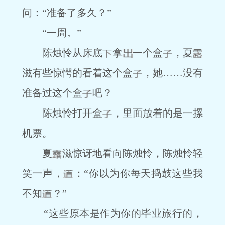
问：“准备了多久？”
“一周。”
陈烛怜从床底
拿
一个盒
，夏
滋有些惊愕的看着这个盒
，她……没有
准备过这个盒
吧？
陈烛怜打开盒
，里面放着的是一摞
机票。
夏
滋惊讶地看向陈烛怜，陈烛怜轻
笑一声，
：“你以为你每天捣鼓这些我
不知
？”
“这些原本是作为你的毕业旅行的，