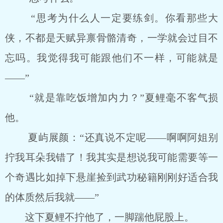
“思考为什么人一定要练剑。你看那些大
侠，不都是天赋异禀骨骼清奇，一学就会过目不
忘吗。我觉得我可能跟他们不一样，可能就是
――”
“就是靠吃饭增加内力？”夏鲤毫不客气损
他。
夏屿展颜：“还真说不定呢――啊啊阿姐别
拧我耳朵我错了！我其实是想说我可能需要等一
个奇遇比如掉下悬崖捡到武功秘籍刚刚好适合我
的体质然后我就――”
这下夏鲤不拧他了，一脚踹他屁股上。