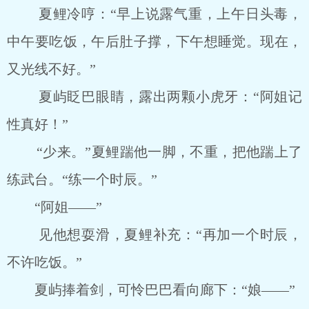
夏鲤冷哼：“早上说露气重，上午日头毒，
中午要吃饭，午后肚子撑，下午想睡觉。现在，
又光线不好。”
夏屿眨巴眼睛，露出两颗小虎牙：“阿姐记
性真好！”
“少来。”夏鲤踹他一脚，不重，把他踹上了
练武台。“练一个时辰。”
“阿姐――”
见他想耍滑，夏鲤补充：“再加一个时辰，
不许吃饭。”
夏屿捧着剑，可怜巴巴看向廊下：“娘――”