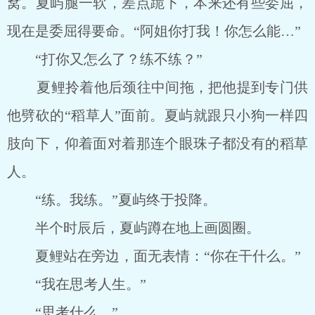
窝。夏屿腿一软，差点跪下，本来还有些委屈，
现在是委屈得要命。“阿姐你打我！你怎么能…”
“打你又怎么了？练不练？”
夏鲤拎着他后颈往中间拖，把他提到专门供
他劈砍的“稻草人”面前。夏屿就跟只小狗一样四
肢向下，仰着面对着那连个眼珠子都没有的稻草
人。
“练。我练。”夏屿终于投降。
半个时辰后，夏屿蹲在地上画圆圈。
夏鲤站在旁边，面无表情：“你在干什么。”
“我在思考人生。”
“思考什么。”