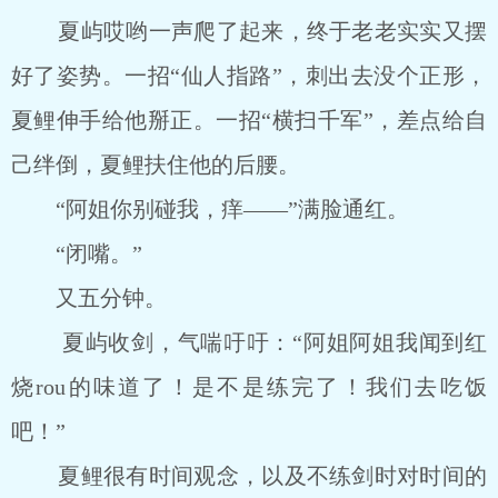
夏屿哎哟一声爬了起来，终于老老实实又摆
好了姿势。一招“仙人指路”，刺出去没个正形，
夏鲤伸手给他掰正。一招“横扫千军”，差点给自
己绊倒，夏鲤扶住他的后腰。
“阿姐你别碰我，痒――”满脸通红。
“闭嘴。”
又五分钟。
夏屿收剑，气喘吁吁：“阿姐阿姐我闻到红
烧rou的味道了！是不是练完了！我们去吃饭
吧！”
夏鲤很有时间观念，以及不练剑时对时间的