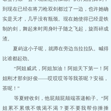
到现在已经在将刀枪双剑都过了一边，也许她确
实是天才，几乎没有瓶颈。现在她使得已经是铁
制的剑，舞起来时周身叶子随之飞起，旋而碎成
渣。
夏屿这小子呢，就蹲在旁边当拉拉队。喊得
比谁都起劲。
“阿姐威武，阿姐加油！阿姐天下第一！阿
姐刚才那剑好俊――哎哎哎等等我茶呢？安福，
茶呢！”
等夏鲤收剑，他屁颠屁颠端茶递帕子。“阿
姐累不累饿不饿渴不渴？要不要我帮你捶捶