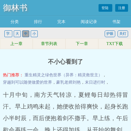
御林书
登陆
注册
分类
排行
完本
阅读记录
书架
字:
大
中
小
护眼
关灯
上一章
章节列表
下一章
TXT下载
不小心看到了
热门推荐：
重生精灵之绿色世界（异界：精灵救世主）
，
穿越到可以随便做爱的世界
，
豪乳老师刘艳
，
末日进行时
，
十月中旬，南方天气转凉，夏鲤每日却热得冒
汗。早上鸡鸣未起，她便收拾得爽快，起身长跑
小半时辰，而后便抱着剑不撒手。早上练，午后
歇会再练一会，晚上还得加练。从开始的舞剑，