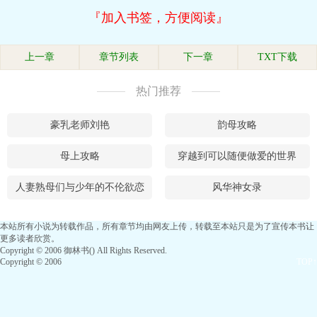
『加入书签，方便阅读』
上一章
章节列表
下一章
TXT下载
热门推荐
豪乳老师刘艳
韵母攻略
母上攻略
穿越到可以随便做爱的世界
人妻熟母们与少年的不伦欲恋
风华神女录
本站所有小说为转载作品，所有章节均由网友上传，转载至本站只是为了宣传本书让
更多读者欣赏。
Copyright © 2006 御林书() All Rights Reserved.
Copyright © 2006
TOP↑