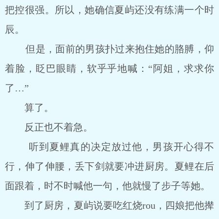
把控很强。所以，她确信夏屿还没有练满一个时
辰。
但是，面前的男孩扑过来抱住她的胳膊，仰
着脸，眨巴眼睛，软乎乎地喊：“阿姐，求求你
了…”
算了。
反正也不着急。
听到夏鲤真的决定放过他，男孩开心得不
行，伸了伸腰，丢下剑就要冲进厨房。夏鲤在后
面跟着，时不时喊他一句，他就慢了步子等她。
到了厨房，夏屿说要吃红烧rou，四娘把他撵