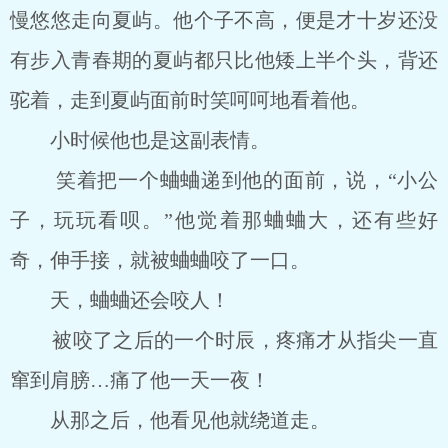
慢悠悠走向夏屿。他个子不高，便是才十岁还没
有步入青春期的夏屿都只比他矮上半个头，背还
驼着，走到夏屿面前时笑呵呵地看着他。
小时候他也是这副表情。
笑着把一个蛐蛐递到他的面前，说，“小公
子，玩玩看呗。”他觉着那蛐蛐大，还有些好
奇，伸手接，就被蛐蛐咬了一口。
天，蛐蛐还会咬人！
被咬了之后的一个时辰，疼痛才从指尖一直
窜到肩膀…痛了他一天一夜！
从那之后，他看见他就绕道走。