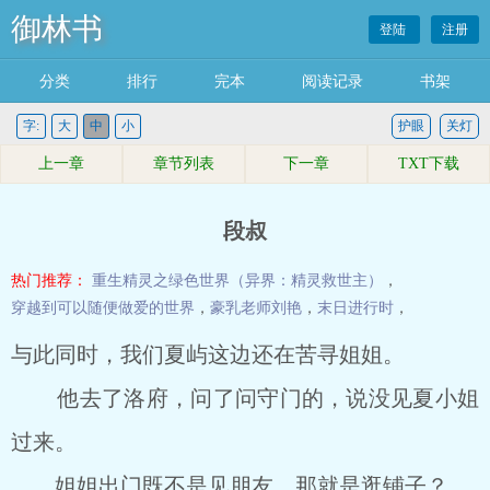
御林书
登陆
注册
分类
排行
完本
阅读记录
书架
字:
大
中
小
护眼
关灯
上一章
章节列表
下一章
TXT下载
段叔
热门推荐：
重生精灵之绿色世界（异界：精灵救世主）
，
穿越到可以随便做爱的世界
，
豪乳老师刘艳
，
末日进行时
，
与此同时，我们夏屿这边还在苦寻姐姐。
他去了洛府，问了问守门的，说没见夏小姐
过来。
姐姐出门既不是见朋友，那就是逛铺子？