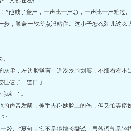
整个人都在发抖。
”他喊了叁声，一声比一声急，一声比一声难过
步，膝盖一软差点没站住。这小子怎么劲儿这么大
脸。
灰尘，左边脸颊有一道浅浅的划痕，不细看看不出
被扯破了一道口子。
就红了。
的声音发颤，伸手去碰她脸上的伤，但又怕弄疼
？”
跤。”夏鲤其实不是很擅长撒谎，虽然语气是轻