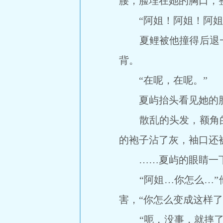
腰，脸埋在她的胸口，
“阿姐！阿姐！阿姐！
夏鲤被他撞得后退一
背。
“在呢，在呢。”
夏屿抬头看见她的
散乱的头发，额角的
的袍子沾了灰，袖口还
……夏屿的眼睛一下
“阿姐…你怎么…”他
害，“你怎么变成这样了
“呃，没事，就摔了一