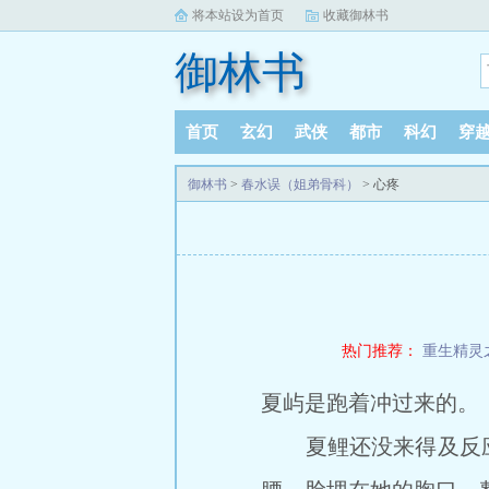
将本站设为首页
收藏御林书
御林书
首页
玄幻
武侠
都市
科幻
穿
御林书
>
春水误（姐弟骨科）
> 心疼
热门推荐：
重生精灵
夏屿是跑着冲过来的。
夏鲤还没来得及反应