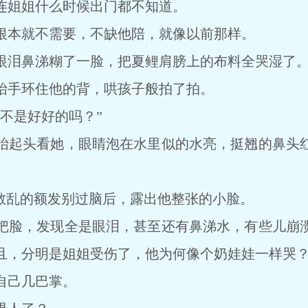
姐姐什么时候出门都不知道。
本就不需要，不缺他陪，就像以前那样。
泪鼻涕糊了一脸，把夏鲤肩膀上的布料全哭湿了
手环住他的背，哄孩子般拍了拍。
不是好好的吗？”
起头看她，眼睛泡在水里似的水亮，挺翘的鼻头红
乱的额发别过脑后，露出他整张的小脸。
脸，发现全是眼泪，甚至还有鼻涕水，有些儿崩溃
且，分明是姐姐受伤了，他为何像个奶娃娃一样哭
己几巴掌。