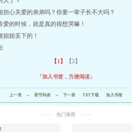
男人了？
担心关爱的弟弟吗？你要一辈子长不大吗？
爱的时候，就是真的很想哭嘛！
姐姐丢下的！
在
【1】
【2】
『加入书签，方便阅读』
上一章
←
章节列表
→
下一章
TXT下载
加入书签
热门推荐
艳