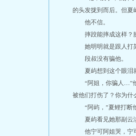
的头发拢到而后。但夏
他不信。
摔跤能摔成这样？膝
她明明就是跟人打
段叔没有骗他。
夏屿想到这个眼泪就
“阿姐，你骗人…”他
被他们打伤了？你为什
“阿屿，”夏鲤打断他
夏屿看见她那副云淡
他宁可阿姐哭，宁可