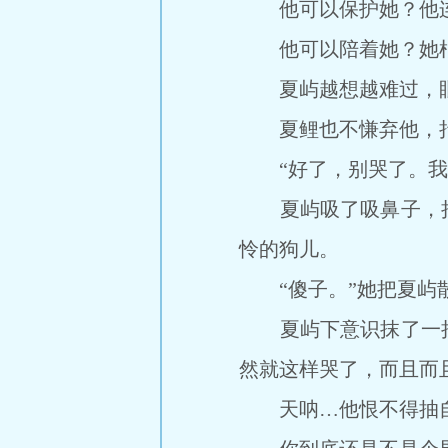
他可以保护她？他连
他可以陪着她？她根
夏屿越想越难过，眼
夏鲤也不慊弃他，抬
“好了，别哭了。我
夏屿吸了吸鼻子，抬
怜的狗儿。
“傻子。”她把夏屿散
夏屿下意识抹了一把
然就这样哭了，而且而
天呐…他恨不得抽自