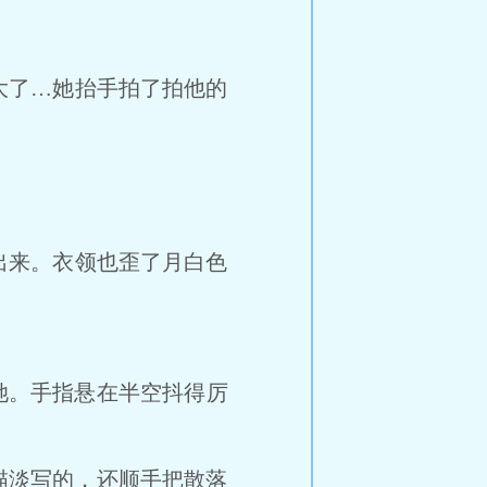
。
了…她抬手拍了拍他的
来。衣领也歪了月白色
她。手指悬在半空抖得厉
描淡写的，还顺手把散落