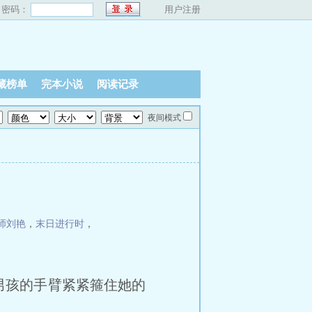
密码：
用户注册
藏榜单
完本小说
阅读记录
夜间模式
师刘艳
，
末日进行时
，
孩的手臂紧紧箍住她的