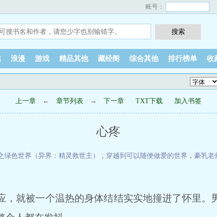
账号：
越
浪漫
游戏
精品其他
藏经阁
综合其他
排行榜单
收
上一章
←
章节列表
→
下一章
TXT下载
加入书签
心疼
之绿色世界（异界：精灵救世主）
，
穿越到可以随便做爱的世界
，
豪乳老
，就被一个温热的身体结结实实地撞进了怀里。男