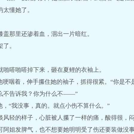
屿太懂她了。
盖那里还渗着血，洇出一片暗红。
架了。
啪嗒啪嗒掉下来，砸在夏鲤的衣袖上。
哽咽着，伸手攥住她的袖子，抓得很紧。“你是不
么不告诉我？你为什么不――”
，“我没事，真的。就点小伤不算什么。”
风轻的样子，心脏被人攥了一样的痛，酸得很，闷
阿姐发脾气，也不想要她明明受了伤还要装做没事