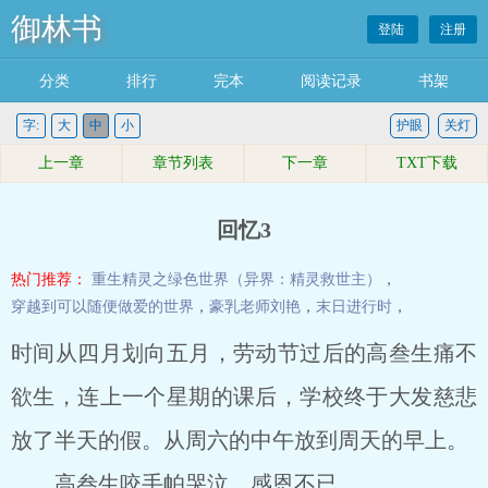
御林书
登陆
注册
分类
排行
完本
阅读记录
书架
字:
大
中
小
护眼
关灯
上一章
章节列表
下一章
TXT下载
回忆3
热门推荐：
重生精灵之绿色世界（异界：精灵救世主）
，
穿越到可以随便做爱的世界
，
豪乳老师刘艳
，
末日进行时
，
时间从四月划向五月，劳动节过后的高叁生痛不
欲生，连上一个星期的课后，学校终于大发慈悲
放了半天的假。从周六的中午放到周天的早上。
高叁生咬手帕哭泣，感恩不已。