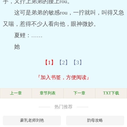
手，又拧上弟弟的腰上rou。
这可是弟弟的敏感rou，一拧就叫，叫得又急
又喘，惹得不少人看向他，眼神微妙。
夏鲤：……
她
【1】
【2】
【3】
『加入书签，方便阅读』
上一章
章节列表
下一章
TXT下载
热门推荐
豪乳老师刘艳
韵母攻略