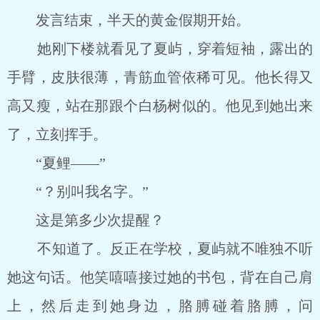
发言结束，半天的黄金假期开始。
她刚下楼就看见了夏屿，穿着短袖，露出的
手臂，皮肤很薄，青筋血管依稀可见。他长得又
高又瘦，站在那跟个白杨树似的。他见到她出来
了，立刻挥手。
“夏鲤――”
“？别叫我名字。”
这是第多少次提醒？
不知道了。反正在学校，夏屿就不唯独不听
她这句话。他笑嘻嘻接过她的书包，背在自己肩
上，然后走到她身边，胳膊碰着胳膊，问