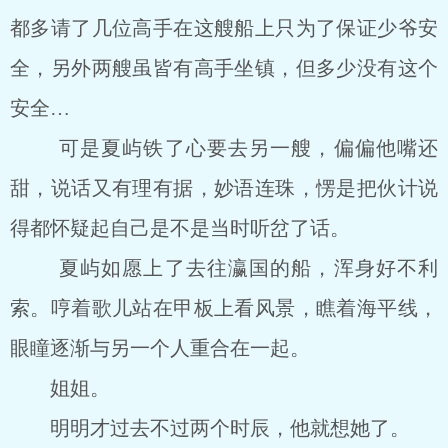
都多请了几位高手在这艘船上只为了保证少爷安
全，另外两艘虽皆有高手坐镇，但多少没有这个
安全…
可是夏屿铁了心要去另一艘，偏偏他嘴还
甜，说话又有理有据，妙语连珠，愣是把伙计说
得都怀疑起自己是不是当时听岔了话。
夏屿如愿上了去往瀛国的船，浑身好不利
索。哼着歌儿站在甲板上看风景，瞧着海平线，
眼瞳逐渐与另一个人重合在一起。
姐姐。
明明才过去不过两个时辰，他就想她了。