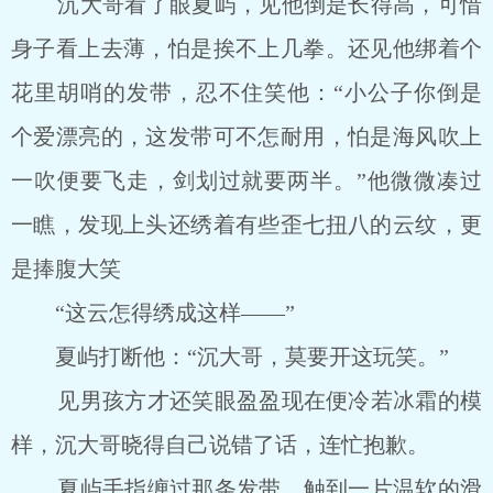
沉大哥看了眼夏屿，见他倒是长得高，可惜
身子看上去薄，怕是挨不上几拳。还见他绑着个
花里胡哨的发带，忍不住笑他：“小公子你倒是
个爱漂亮的，这发带可不怎耐用，怕是海风吹上
一吹便要飞走，剑划过就要两半。”他微微凑过
一瞧，发现上头还绣着有些歪七扭八的云纹，更
是捧腹大笑
“这云怎得绣成这样――”
夏屿打断他：“沉大哥，莫要开这玩笑。”
见男孩方才还笑眼盈盈现在便冷若冰霜的模
样，沉大哥晓得自己说错了话，连忙抱歉。
夏屿手指缠过那条发带，触到一片温软的滑