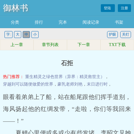
御林书
登陆
注册
分类
排行
完本
阅读记录
书架
字:
大
中
小
护眼
关灯
上一章
章节列表
下一章
TXT下载
石拒
热门推荐：
重生精灵之绿色世界（异界：精灵救世主）
，
穿越到可以随便做爱的世界
，
豪乳老师刘艳
，
末日进行时
，
眼看着弟弟上了船，站在船尾跟他们挥手道别，
海风扬起他的红绸发带，“走啦，你们等我回来
――！”
夏鲤心里便或多或少有些发堵，李昭文见她