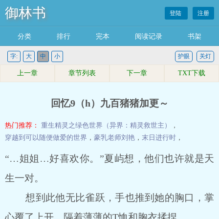
御林书
登陆
注册
分类
排行
完本
阅读记录
书架
字:
大
中
小
护眼
关灯
上一章
章节列表
下一章
TXT下载
回忆9（h）九百猪猪加更～
热门推荐：
重生精灵之绿色世界（异界：精灵救世主）
，
穿越到可以随便做爱的世界
，
豪乳老师刘艳
，
末日进行时
，
“…姐姐…好喜欢你。”夏屿想，他们也许就是天
生一对。
想到此他无比雀跃，手也推到她的胸口，掌
心覆了上开，隔着薄薄的T恤和胸衣揉捏。