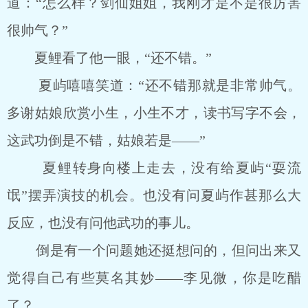
道：“怎么样？剑仙姐姐，我刚才是不是很厉害
很帅气？”
夏鲤看了他一眼，“还不错。”
夏屿嘻嘻笑道：“还不错那就是非常帅气。
多谢姑娘欣赏小生，小生不才，读书写字不会，
这武功倒是不错，姑娘若是――”
夏鲤转身向楼上走去，没有给夏屿“耍流
氓”摆弄演技的机会。也没有问夏屿作甚那么大
反应，也没有问他武功的事儿。
倒是有一个问题她还挺想问的，但问出来又
觉得自己有些莫名其妙――李见微，你是吃醋
了？