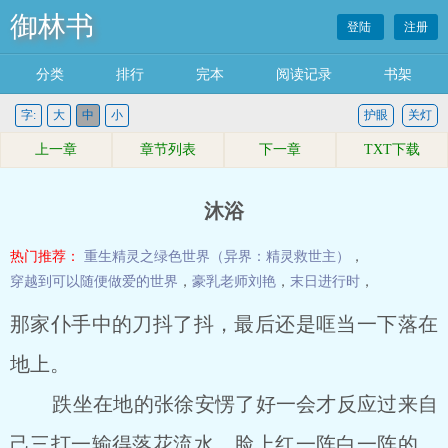
御林书
登陆
注册
分类
排行
完本
阅读记录
书架
字:
大
中
小
护眼
关灯
上一章
章节列表
下一章
TXT下载
沐浴
热门推荐：
重生精灵之绿色世界（异界：精灵救世主）
，
穿越到可以随便做爱的世界
，
豪乳老师刘艳
，
末日进行时
，
那家仆手中的刀抖了抖，最后还是哐当一下落在
地上。
跌坐在地的张徐安愣了好一会才反应过来自
己三打一输得落花流水，脸上红一阵白一阵的，