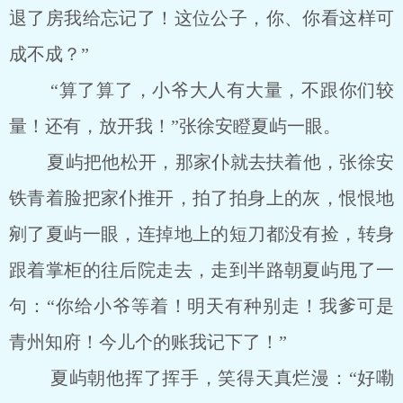
退了房我给忘记了！这位公子，你、你看这样可
成不成？”
“算了算了，小爷大人有大量，不跟你们较
量！还有，放开我！”张徐安瞪夏屿一眼。
夏屿把他松开，那家仆就去扶着他，张徐安
铁青着脸把家仆推开，拍了拍身上的灰，恨恨地
剜了夏屿一眼，连掉地上的短刀都没有捡，转身
跟着掌柜的往后院走去，走到半路朝夏屿甩了一
句：“你给小爷等着！明天有种别走！我爹可是
青州知府！今儿个的账我记下了！”
夏屿朝他挥了挥手，笑得天真烂漫：“好嘞