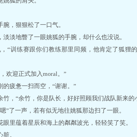
姚狐的肩头。
腕，狠狠松了一口气。
淡淡地瞥了一眼姚狐的手腕，却什么也没说。
“训练赛跟你们教练那里同频，他肯定了狐狸的
迎正式加入moral。”
疲惫一扫而空，“谢谢。”
，“余竹，你是队长，好好照顾我们战队新来的小
”了一声，若有似无地往姚狐那边扫了一眼。
眼里蕴着星辰和海上的粼粼波光，轻轻笑了笑。
心脏。