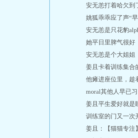
安无恙打着哈欠到了
姚狐乖乖应了声“早
安无恙是只花豹alp
她平日里脾气很好，
安无恙是个大姐姐，平
姜且卡着训练集合的
他瘫进座位里，趁着
moral其他人早已
姜且平生爱好就是睡
训练室的门又一次开
姜且：【猫猫专注】.