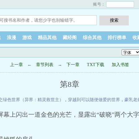
账号：
越
浪漫
游戏
精品其他
藏经阁
综合其他
排行榜单
收
上一章
←
章节列表
→
下一章
TXT下载
加入书签
第8章
之绿色世界（异界：精灵救世主）
，
穿越到可以随便做爱的世界
，
豪乳老
屏幕上闪出一道金色的光芒，显露出“破晓”两个大