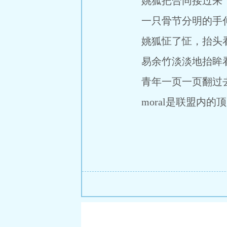
姚狐把合同接过来，
一只骨节分明的手伸
姚狐怔了怔，抬头
易余竹淡淡地抬眸看了
青年一页一页翻过去
moral是联盟内的