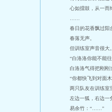
心如擂鼓，从一而
……
春日的花香飘过阳台
春落无声。
但训练室声音很大
“白洛洛你能不能往后
白洛洛气得把刚刚当
“你都快飞到对面木偶
两只队友在训练室里
左边一狐，右边一兔
易余竹：“……”