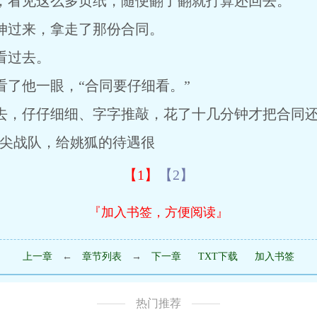
看见这么多页纸，随便翻了翻就打算还回去。
过来，拿走了那份合同。
看过去。
他一眼，“合同要仔细看。”
，仔仔细细、字字推敲，花了十几分钟才把合同还
顶尖战队，给姚狐的待遇很
【1】
【2】
『加入书签，方便阅读』
上一章
←
章节列表
→
下一章
TXT下载
加入书签
热门推荐