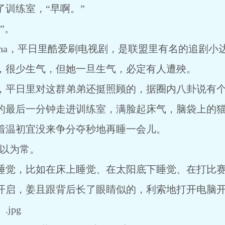
训练室，“早啊。”
”。
ha，平日里酷爱刷电视剧，是联盟里有名的追剧小
很少生气，但她一旦生气，必定有人遭殃。
日里对这群弟弟还挺照顾的，据圈内八卦说有个om
最后一分钟走进训练室，满脸起床气，脑袋上的猫
温初宜没来争分夺秒地再睡一会儿。
习以为常。
觉，比如在床上睡觉、在太阳底下睡觉、在打比赛
启，姜且跟背后长了眼睛似的，利索地打开电脑开
jpg