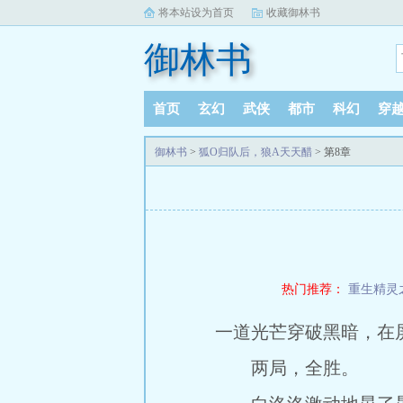
将本站设为首页
收藏御林书
御林书
首页
玄幻
武侠
都市
科幻
穿
御林书
>
狐O归队后，狼A天天醋
> 第8章
热门推荐：
重生精灵
一道光芒穿破黑暗，在
两局，全胜。