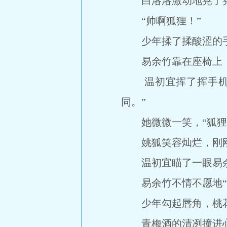
白洛洛激动地晃了晃
“帅啊狐狸！”
少年揉了揉酸涩的手
易余竹靠在座椅上，
温初宜挥了挥手机，
同。”
她微微一笑，“狐狸，欢
姚狐笑容灿烂，刚刚的
温初宜瞄了一眼易余竹
易余竹不情不愿地“嗯
少年勾起唇角，桃花
青梅酒的清冽撞进