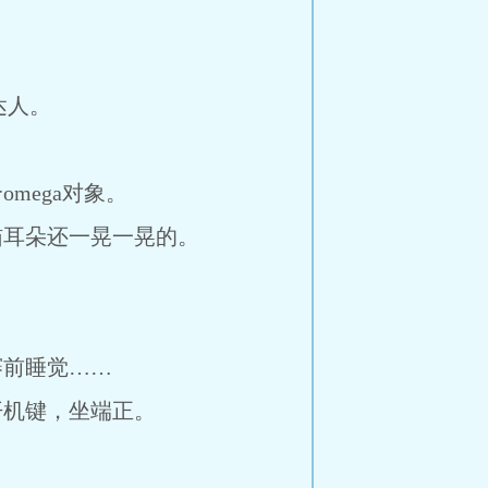
达人。
ega对象。
耳朵还一晃一晃的。
前睡觉……
机键，坐端正。