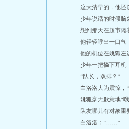
这大清早的，他还以
少年说话的时候脑袋
想到那天在超市隔着
他轻轻呼出一口气，
他的机位在姚狐左边
少年一把摘下耳机，
“队长，双排？”
白洛洛大为震惊，“你
姚狐毫无歉意地“哦”
队友哪儿有对象重
白洛洛：“……”