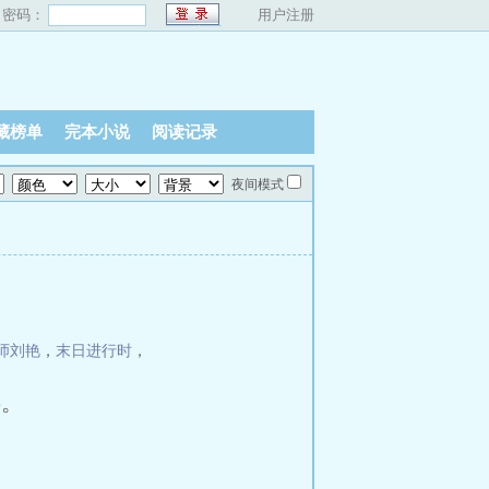
密码：
用户注册
藏榜单
完本小说
阅读记录
夜间模式
师刘艳
，
末日进行时
，
字。