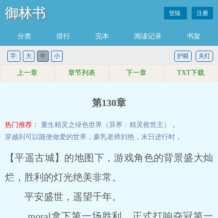
御林书
登陆
注册
分类
排行
完本
阅读记录
书架
字:
大
中
小
护眼
关灯
上一章
章节列表
下一章
TXT下载
第130章
热门推荐：
重生精灵之绿色世界（异界：精灵救世主）
，
穿越到可以随便做爱的世界
，
豪乳老师刘艳
，
末日进行时
，
【平遥古城】的地图下，游戏角色的背景盛大灿
烂，胜利的灯光绝美非常。
平安盛世，遥望千年。
moral拿下第一场胜利，正式打响夺冠第一