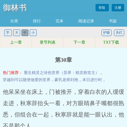
御林书
登陆
注册
分类
排行
完本
阅读记录
书架
字:
大
中
小
护眼
关灯
上一章
章节列表
下一章
TXT下载
第30章
热门推荐：
重生精灵之绿色世界（异界：精灵救世主）
，
穿越到可以随便做爱的世界
，
豪乳老师刘艳
，
末日进行时
，
他呆呆坐在床上，门被推开，穿着白衣的人缓缓
走进，秋寒辞抬头一看，对方眼睛鼻子嘴都很熟
悉，但组合在一起，秋寒辞就是能一眼认出，他
不是那个人。