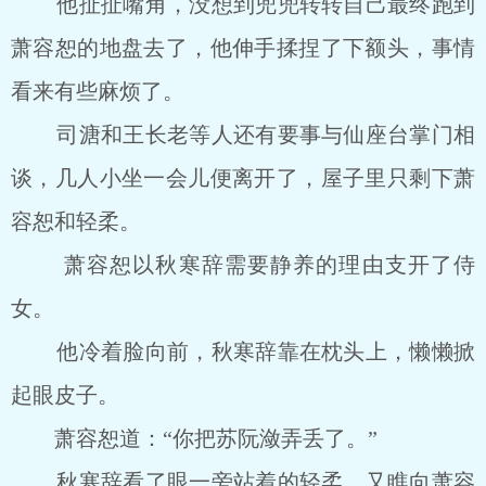
他扯扯嘴角，没想到兜兜转转自己最终跑到
萧容恕的地盘去了，他伸手揉捏了下额头，事情
看来有些麻烦了。
司溏和王长老等人还有要事与仙座台掌门相
谈，几人小坐一会儿便离开了，屋子里只剩下萧
容恕和轻柔。
萧容恕以秋寒辞需要静养的理由支开了侍
女。
他冷着脸向前，秋寒辞靠在枕头上，懒懒掀
起眼皮子。
萧容恕道：“你把苏阮潋弄丢了。”
秋寒辞看了眼一旁站着的轻柔，又瞧向萧容