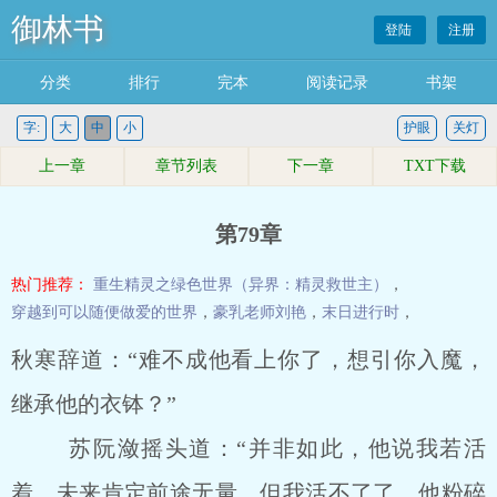
御林书
登陆
注册
分类
排行
完本
阅读记录
书架
字:
大
中
小
护眼
关灯
上一章
章节列表
下一章
TXT下载
第79章
热门推荐：
重生精灵之绿色世界（异界：精灵救世主）
，
穿越到可以随便做爱的世界
，
豪乳老师刘艳
，
末日进行时
，
秋寒辞道：“难不成他看上你了，想引你入魔，
继承他的衣钵？”
苏阮潋摇头道：“并非如此，他说我若活
着，未来肯定前途无量，但我活不了了。他粉碎