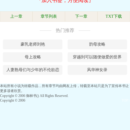
『加入书签，方便阅读』
上一章
章节列表
下一章
TXT下载
热门推荐
豪乳老师刘艳
韵母攻略
母上攻略
穿越到可以随便做爱的世界
人妻熟母们与少年的不伦欲恋
风华神女录
本站所有小说为转载作品，所有章节均由网友上传，转载至本站只是为了宣传本书让
更多读者欣赏。
Copyright © 2006 御林书() All Rights Reserved.
Copyright © 2006
TOP↑