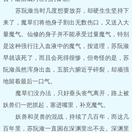
苏阮潋当时几度想要放弃，却硬生生坚持下
来了，魔草们将他身子割出无数伤口，又送入大
量魔气。仙修的身子并不能承受过量魔气，特别
是这种强行注入血液中的魔气，按道理，苏阮潋
早就该死了，而且会死得很惨，但奇怪的是，苏
阮潋虽然浑身出血，五脏六腑近乎碎裂，却顽强
地留着最后一口气。
魔草们没办法，只好垂头丧气离开，路上被
妖兽们一把抓起，塞进嘴里，补充魔气。
妖兽和灵兽的混战，持续了几百年，而这几
百年里，苏阮潋一直困在深渊里出不去。深渊里