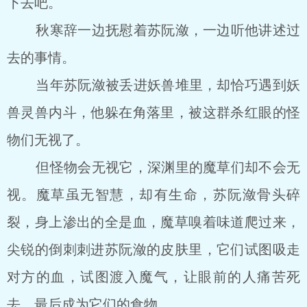
下去吧。
秋寒辞一边抚慰着苏阮潋，一边听他讲述过
去的事情。
当年苏阮潋被丢进妖兽堆里，却恰巧遇到妖
兽灵兽内斗，他躲在角落里，被这群杀红眼的怪
物们无视了。
但怪物会无视它，深渊里的魔草们却不会无
视。魔草虽无智慧，却有生命，苏阮潋骨头碎
裂，身上渗出的全是血，魔草嗅着味道爬过来，
尖锐的倒刺刺进苏阮潋的皮肤里，它们试图吸走
对方的血，试图渡入魔气，让眼前的人痛苦死
去，最后成为它们的食物。