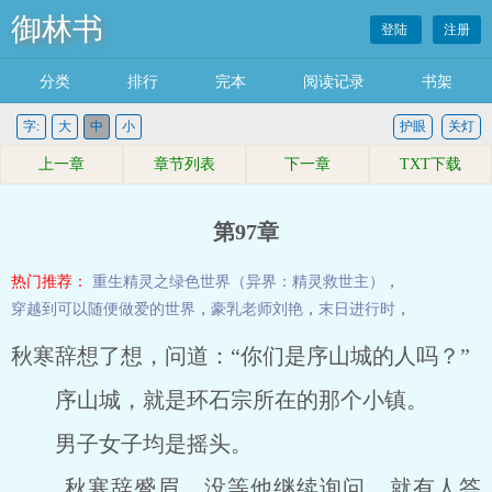
御林书
登陆
注册
分类
排行
完本
阅读记录
书架
字:
大
中
小
护眼
关灯
上一章
章节列表
下一章
TXT下载
第97章
热门推荐：
重生精灵之绿色世界（异界：精灵救世主）
，
穿越到可以随便做爱的世界
，
豪乳老师刘艳
，
末日进行时
，
秋寒辞想了想，问道：“你们是序山城的人吗？”
序山城，就是环石宗所在的那个小镇。
男子女子均是摇头。
秋寒辞蹙眉，没等他继续询问，就有人答