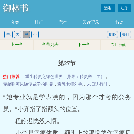
御林书
登陆
注册
分类
排行
完本
阅读记录
书架
字:
大
中
小
护眼
关灯
上一章
章节列表
下一章
TXT下载
第27节
热门推荐：
重生精灵之绿色世界（异界：精灵救世主）
，
穿越到可以随便做爱的世界
，
豪乳老师刘艳
，
末日进行时
，
“她专业就是学表演的，因为那个才考的公务
员。”小齐指了指额头的位置。
程静迟恍然大悟。
小李是疤痕体质，额头上的那道烫伤疤痕后