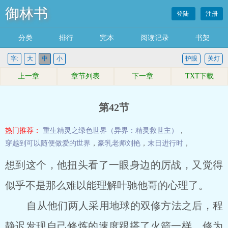
御林书
登陆
注册
分类
排行
完本
阅读记录
书架
字:
大
中
小
护眼
关灯
上一章
章节列表
下一章
TXT下载
第42节
热门推荐：
重生精灵之绿色世界（异界：精灵救世主）
，
穿越到可以随便做爱的世界
，
豪乳老师刘艳
，
末日进行时
，
想到这个，他扭头看了一眼身边的厉战，又觉得
似乎不是那么难以能理解叶驰他哥的心理了。
自从他们两人采用地球的双修方法之后，程
静迟发现自己修炼的速度跟搭了火箭一样，修为