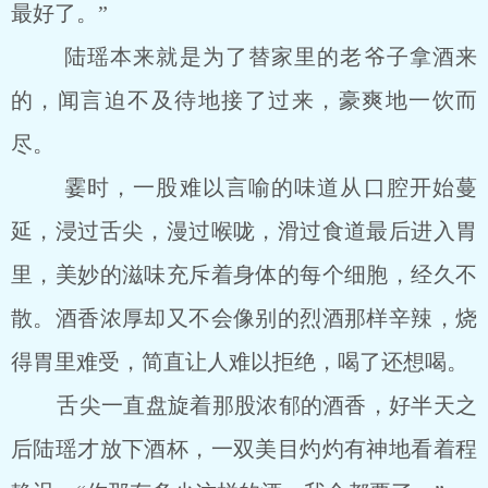
最好了。”
陆瑶本来就是为了替家里的老爷子拿酒来
的，闻言迫不及待地接了过来，豪爽地一饮而
尽。
霎时，一股难以言喻的味道从口腔开始蔓
延，浸过舌尖，漫过喉咙，滑过食道最后进入胃
里，美妙的滋味充斥着身体的每个细胞，经久不
散。酒香浓厚却又不会像别的烈酒那样辛辣，烧
得胃里难受，简直让人难以拒绝，喝了还想喝。
舌尖一直盘旋着那股浓郁的酒香，好半天之
后陆瑶才放下酒杯，一双美目灼灼有神地看着程