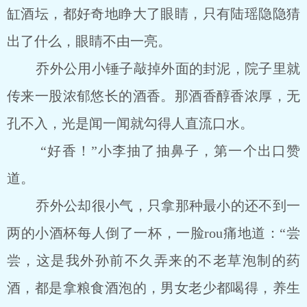
缸酒坛，都好奇地睁大了眼睛，只有陆瑶隐隐猜
出了什么，眼睛不由一亮。
乔外公用小锤子敲掉外面的封泥，院子里就
传来一股浓郁悠长的酒香。那酒香醇香浓厚，无
孔不入，光是闻一闻就勾得人直流口水。
“好香！”小李抽了抽鼻子，第一个出口赞
道。
乔外公却很小气，只拿那种最小的还不到一
两的小酒杯每人倒了一杯，一脸rou痛地道：“尝
尝，这是我外孙前不久弄来的不老草泡制的药
酒，都是拿粮食酒泡的，男女老少都喝得，养生