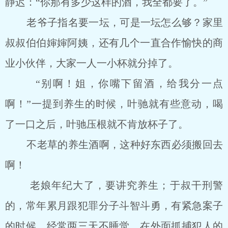
静迟：“你那有多少这样的酒，我全都要了。”
老爷子指名要一坛，可是一坛怎么够？家里
叔叔伯伯婶婶阿姨，还有几个一直合作愉快的商
业小伙伴，大家一人一小杯就分掉了。
“别啊！姐，你嘴下留酒，给我分一点
啊！”一提到养生的时候，叶驰就有些意动，喝
了一口之后，叶驰压根就不肯放杯子了。
不老草的养生酒啊，这种好东西必须搬回去
啊！
老娘年纪大了，要讲究养生；于叔干刑警
的，常年累月跟犯罪分子斗智斗勇，有紧急案子
的时候，经常两三天不睡觉，在外面抓捕犯人的