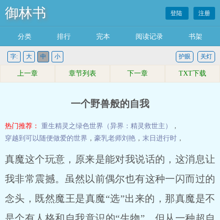
御林书
登陆
注册
分类
排行
完本
阅读记录
书架
字:
大
中
小
护眼
关灯
上一章
章节列表
下一章
TXT下载
一个野兽般的自我
热门推荐：
重生精灵之绿色世界（异界：精灵救世主）
，
穿越到可以随便做爱的世界
，
豪乳老师刘艳
，
末日进行时
，
真魔这个玩意，原来是能对我说话的，这消息让
我非常震撼。虽然以前偶尔也有这种一闪而过的
念头，既然魔王是真魔“选”出来的，那真魔是不
是个有人格和自我意识的“生物”。但从一种超自