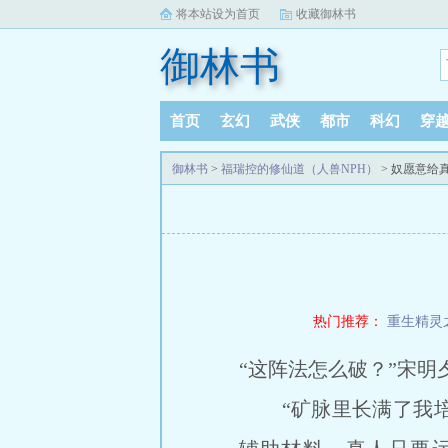
将本站设为首页
收藏御林书
御林书
首页
玄幻
武侠
都市
科幻
穿
御林书
>
福瑞控的修仙道（人兽NPH）
> 奴愿意给
热门推荐：
重生精灵
“这阵法怎么破？”宋
“矿脉里长满了我培