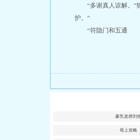
“多谢真人谅解。”狐
护。”
“符隐门和五通
豪乳老师刘
母上攻略