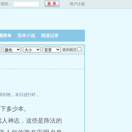
密码：
用户注册
藏榜单
完本小说
阅读记录
夜间模式
师刘艳
，
末日进行时
，
得下多少本。
人神志，这些是阵法的