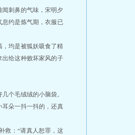
闻刺鼻的气味，宋明夕
气息约是炼气期，衣服已
，均是被狐妖吸食了精
拿出给这种败坏家风的子
几个毛绒绒的小脑袋。
小耳朵一抖一抖的，还真
救：“请真人恕罪，这