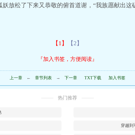
妖放松了下来又恭敬的俯首道谢，“我族愿献出这
【1】
【2】
『加入书签，方便阅读』
上一章
←
章节列表
→
下一章
TXT下载
加入书签
热门推荐
艳
穿越到