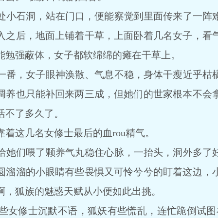
小石洞，站在门口，便能察觉到里面传来了一阵难
入之后，地面上铺着干草，上面卧着几名女子，看
能勉强蔽体，女子都软绵绵的瘫在干草上。
番，女子眼神涣散、气息不稳，身体干瘦近乎枯槁
调养也只能补回来两三成，但她们的世家根本不会
活不了多久了。
这几名女修士最后的血rou精气。
她们喂了颗养气丸稳住心脉，一抬头，洞外多了好
圆溜溜的小眼睛有些畏惧又可怜兮兮的盯着这边，
啊，狐族的魅惑天赋从小便如此出挑。
女修士沉默不语，狐妖有些慌乱，连忙跪倒试图补