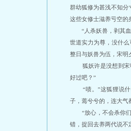
群幼狐修为甚浅不知分
这些女修士滋养亏空的
“人杀妖兽，剥其血r
世道实力为尊，没什么
整日与妖兽为伍，宋明
狐妖许是没想到宋明
好过吧？”
“啧。”这狐狸说什
子，蔫兮兮的，连大气
“放心，不会杀你们的
错，捉回去养两代说不