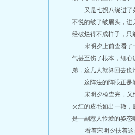
又是七拐八绕进了处
不悦的皱了皱眉头，进
经破烂得不成样子，只
宋明夕上前查看了一
气甚至伤了根本，细心
弟，这几人就算回去也
这阵法的阵眼正是靠着
宋明夕检查完，又给
火红的皮毛如出一辙，
是一副惹人怜爱的姿态
看着宋明夕扶着这些