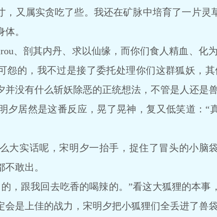
寸，又属实贪吃了些。我还在矿脉中培育了一片灵
身体。
ou、剖其内丹、求以仙缘，而你们食人精血、化为自
可怨的，我不过是接了委托处理你们这群狐妖，其
夕并没有什么斩妖除恶的正统想法，不管是人还是
夕居然是这番反应，晃了晃神，复又低笑道：“真
么大实话呢，宋明夕一抬手，捉住了冒头的小脑袋
都不敢出。
，跟我回去吃香的喝辣的。”看这大狐狸的本事
定会是上佳的战力，宋明夕把小狐狸们全丢进了兽