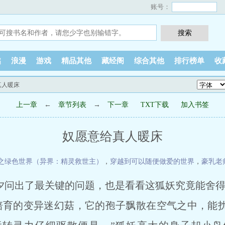
账号：
越
浪漫
游戏
精品其他
藏经阁
综合其他
排行榜单
收
真人暖床
上一章
←
章节列表
→
下一章
TXT下载
加入书签
奴愿意给真人暖床
之绿色世界（异界：精灵救世主）
，
穿越到可以随便做爱的世界
，
豪乳老
明夕问出了最关键的问题，也是看看这狐妖究竟能舍
育的变异迷幻菇，它的孢子飘散在空气之中，能扰