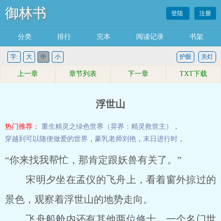
御林书
登陆
注册
分类
排行
完本
阅读记录
书架
字:
大
中
小
护眼
关灯
上一章
章节列表
下一章
TXT下载
浮世山
热门推荐：
重生精灵之绿色世界（异界：精灵救世主）
，
穿越到可以随便做爱的世界
，
豪乳老师刘艳
，
末日进行时
，
“你来找我帮忙，那肯定跟妖兽有关了。”
宋明夕坐在孟仪的飞舟上，看着窗外掠过的
景色，观察着浮世山的地势走向。
飞舟船舱内还有其他两位修士，一个名门世