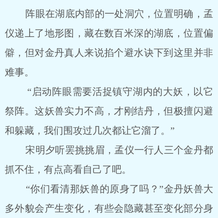
阵眼在湖底内部的一处洞穴，位置明确，孟
仪递上了地形图，藏在数百米深的湖底，位置偏
僻，但对金丹真人来说掐个避水诀下到这里并非
难事。
“启动阵眼需要活捉镇守湖内的大妖，以它
祭阵。这妖兽实力不高，才刚结丹，但极擅闪避
和躲藏，我们围攻过几次都让它溜了。”
宋明夕听罢挑挑眉，孟仪一行人三个金丹都
抓不住，有点高看自己了吧。
“你们看清那妖兽的原身了吗？”金丹妖兽大
多外貌会产生变化，有些会隐藏甚至变化部分身