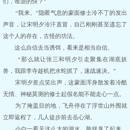
们，谁游的快？”
“我来。”隐匿气息的蒙面修士冷不丁的发出
声音，让宋明夕冷汗直冒，自己刚刚甚至遗忘了
这个人的存在，古怪的功法。
这么自信去当诱饵，看来是相当自信。
“那么就让张三和明夕引走聚集在湖底妖
兽，我跟李寺趁机把水蛇抓了，速战速决。”
宋明夕差点笑出声，这蒙面浑身散发着冷酷
无情、神秘莫测的修士起假名能不能走心一点。
为了掩盖目的地，飞舟停在了浮世山外围就
立即返程了，几人徒步前去岳心湖。
小白一看见这么大的湖水，脸就臭了起来，