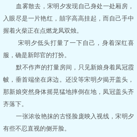
血雾散去，宋明夕发现自己身处一处厢房，
入眼尽是一片艳红，囍字高高挂起，而自己手中
握着火柴正在点燃龙凤双烛。
宋明夕低头打量了一下自己，身着深红喜
服，确是新郎官的打扮。
默不作声的打量房间，只见新娘身着凤冠霞
帔，垂首端坐在床边。还没等宋明夕揭开盖头，
那新娘突然身体摇晃猛地摔倒在地，凤冠盖头齐
齐落下。
一张浓妆艳抹的古怪脸庞映入视线，宋明夕
有些不忍直视的侧开脸。