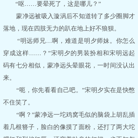
“呕……要晕死了，这是哪儿？”
蒙净远被吸入漩涡后不知道转了多少圈脚才
落地，现在四肢无力的趴在地上好不狼狈。
“明远师兄…啊，难道是明夕师妹。你怎么
穿成这样……？”宋明夕的男装扮相和宋明远起
码有七分相似，蒙净远头晕眼花，一时间没认出
来。
“呃，你先看看自己吧。”宋明夕实在是快憋
不住笑了。
“啊？”蒙净远一坨鸡窝毛似的脑袋上胡乱插
着几根簪子，脸白的像摸了面粉，还打了两大坨