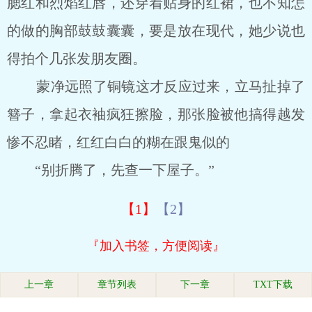
腮红和烈焰红唇，还穿着贴身的红裙，也不知怎
的做的胸部鼓鼓囊囊，要是放在现代，她少说也
得拍个几张发朋友圈。
蒙净远照了铜镜这才反应过来，立马扯掉了
簪子，拿起衣袖疯狂擦脸，那张脸被他搞得越发
惨不忍睹，红红白白的糊在跟鬼似的
“别折腾了，先查一下屋子。”
【1】
【2】
『加入书签，方便阅读』
上一章
章节列表
下一章
TXT下载