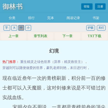
御林书
登陆
注册
分类
排行
完本
阅读记录
书架
字:
大
中
小
护眼
关灯
上一章
章节列表
下一章
TXT下载
幻境
热门推荐：
重生精灵之绿色世界（异界：精灵救世主）
，
穿越到可以随便做爱的世界
，
豪乳老师刘艳
，
末日进行时
，
现在临近叁年一次的青榜刷新，积分前一百的修
士都可以入天魔眼，这对剑修来说是不可错过的
实战血练。
宋明夕自不用说，一直都是青榜前叁的顶尖