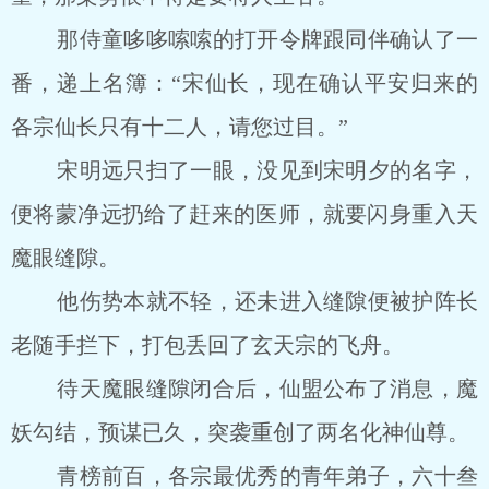
那侍童哆哆嗦嗦的打开令牌跟同伴确认了一
番，递上名簿：“宋仙长，现在确认平安归来的
各宗仙长只有十二人，请您过目。”
宋明远只扫了一眼，没见到宋明夕的名字，
便将蒙净远扔给了赶来的医师，就要闪身重入天
魔眼缝隙。
他伤势本就不轻，还未进入缝隙便被护阵长
老随手拦下，打包丢回了玄天宗的飞舟。
待天魔眼缝隙闭合后，仙盟公布了消息，魔
妖勾结，预谋已久，突袭重创了两名化神仙尊。
青榜前百，各宗最优秀的青年弟子，六十叁