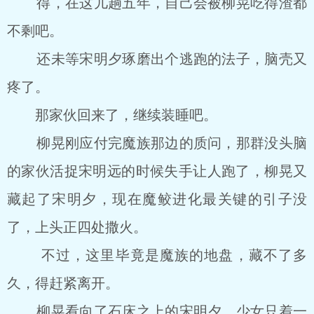
得，在这儿趟五年，自己会被柳晃吃得渣都
不剩吧。
还未等宋明夕琢磨出个逃跑的法子，脑壳又
疼了。
那家伙回来了，继续装睡吧。
柳晃刚应付完魔族那边的质问，那群没头脑
的家伙活捉宋明远的时候失手让人跑了，柳晃又
藏起了宋明夕，现在魔鲛进化最关键的引子没
了，上头正四处撒火。
不过，这里毕竟是魔族的地盘，藏不了多
久，得赶紧离开。
柳晃看向了石床之上的宋明夕，少女只着一