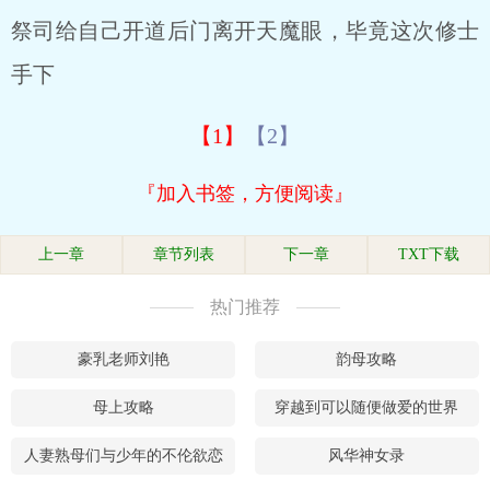
祭司给自己开道后门离开天魔眼，毕竟这次修士
手下
【1】
【2】
『加入书签，方便阅读』
上一章
章节列表
下一章
TXT下载
热门推荐
豪乳老师刘艳
韵母攻略
母上攻略
穿越到可以随便做爱的世界
人妻熟母们与少年的不伦欲恋
风华神女录