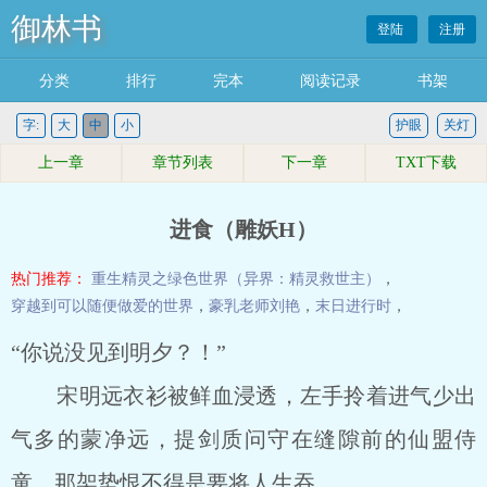
御林书
登陆
注册
分类
排行
完本
阅读记录
书架
字:
大
中
小
护眼
关灯
上一章
章节列表
下一章
TXT下载
进食（雕妖H）
热门推荐：
重生精灵之绿色世界（异界：精灵救世主）
，
穿越到可以随便做爱的世界
，
豪乳老师刘艳
，
末日进行时
，
“你说没见到明夕？！”
宋明远衣衫被鲜血浸透，左手拎着进气少出
气多的蒙净远，提剑质问守在缝隙前的仙盟侍
童，那架势恨不得是要将人生吞。