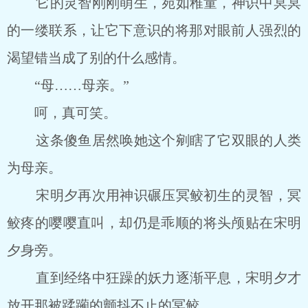
它的灵智刚刚萌生，宛如稚童，神识中冥冥
的一缕联系，让它下意识的将那对眼前人强烈的
渴望错当成了别的什么感情。
“母……母亲。”
呵，真可笑。
这条傻鱼居然唤她这个剜瞎了它双眼的人类
为母亲。
宋明夕再次用神识碾压冥鲛初生的灵智，冥
鲛疼的嘤嘤直叫，却仍是乖顺的将头颅贴在宋明
夕身旁。
直到经络中狂躁的妖力逐渐平息，宋明夕才
放开那被蹂躏的颤抖不止的冥鲛。