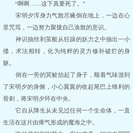
“啊啊……这下真要死了。”
宋明夕浑身力气散尽瘫倒在地上，一边在心
里咒骂，一边努力聚拢自己涣散的意识。
神识抽丝剥茧般从狂躁的妖力之中抽出一小
缕，术法相转，化为纯粹的灵力修补破烂的身
躯。
倒在一旁的冥鲛抬起了身子，顺着气味游到
了宋明夕的身侧，小心翼翼的收起尾巴上锋利的
骨刺，将宋明夕环在中央。
它自从降生从未见过任何一个生命体，一直
生活在这片由瘴气形成的魔海之中。