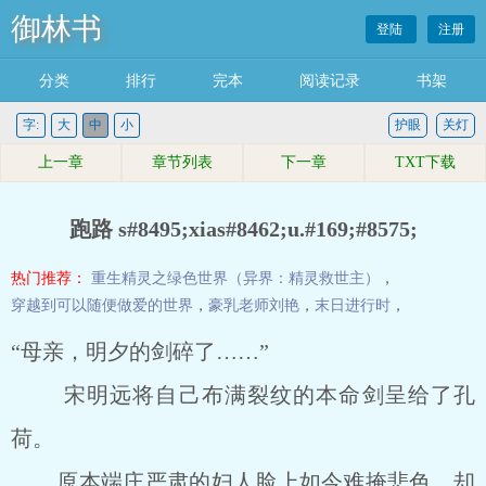
御林书
登陆
注册
分类
排行
完本
阅读记录
书架
字:
大
中
小
护眼
关灯
上一章
章节列表
下一章
TXT下载
跑路 s#8495;xias#8462;u.#169;#8575;
热门推荐：
重生精灵之绿色世界（异界：精灵救世主）
，
穿越到可以随便做爱的世界
，
豪乳老师刘艳
，
末日进行时
，
“母亲，明夕的剑碎了……”
宋明远将自己布满裂纹的本命剑呈给了孔
荷。
原本端庄严肃的妇人脸上如今难掩悲色，却