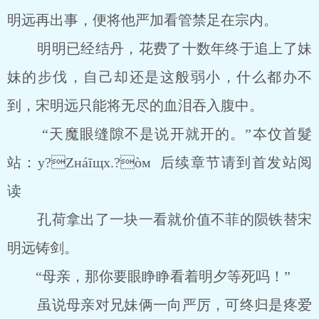
明远再出事，便将他严加看管禁足在宗内。
明明已经结丹，花费了十数年终于追上了妹
妹的步伐，自己却还是这般弱小，什么都办不
到，宋明远只能将无尽的血泪吞入腹中。
“天魔眼缝隙不是说开就开的。”夲伩首髮
站：y?Zнáīщх.?òм 后续章节请到首发站阅
读
孔荷拿出了一块一看就价值不菲的陨铁替宋
明远铸剑。
“母亲，那你要眼睁睁看着明夕等死吗！”
虽说母亲对兄妹俩一向严厉，可终归是疼爱