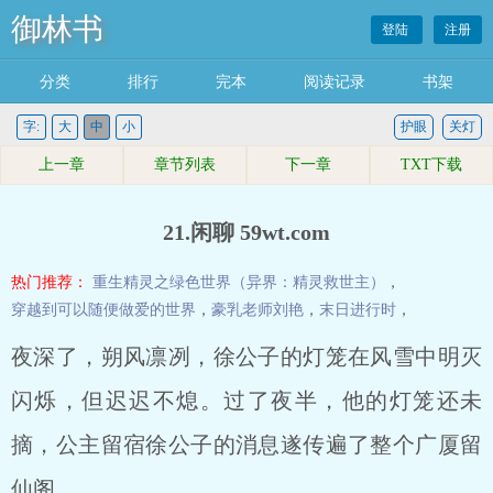
御林书
登陆
注册
分类
排行
完本
阅读记录
书架
字:
大
中
小
护眼
关灯
上一章
章节列表
下一章
TXT下载
21.闲聊 59wt.com
热门推荐：
重生精灵之绿色世界（异界：精灵救世主）
，
穿越到可以随便做爱的世界
，
豪乳老师刘艳
，
末日进行时
，
夜深了，朔风凛冽，徐公子的灯笼在风雪中明灭
闪烁，但迟迟不熄。过了夜半，他的灯笼还未
摘，公主留宿徐公子的消息遂传遍了整个广厦留
仙阁。