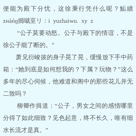
便能为殿下分忧，这徐秉行凭什么呢？鮜續
zнàńɡ擳噈至リ：i yuzhaiwu. xy z
“公子莫要动怒。公子与殿下的情谊，不是
徐公子能了断的。”
萧见衍峻拔的身子晃了晃，缓慢放下手中药
箱：“她到底是如何想我的？下属？玩物？”这么
多年的尽心伺候，他难道和阁中的那些花儿并无
二致吗？
柳卿作揖道：“公子，男女之间的感情哪里
分得了如此细致？见色起意，终不长久，唯有细
水长流才是真。”