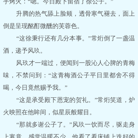
手烤火：“嗯。今日殿下留宿了徐公子。”
升腾的热气舔上脸颊，透骨寒气褪去，面上
倒是呈现酩酊微醺的芙蓉色。
“这徐秉行还有几分本事。”常烆倒了一盏温
酒，递予风玖。
风玖才一端过，便闻到一股沁人心脾的青梅
味，不禁问到：“这青梅酒公子平日里都舍不得
喝，今日竟然赐予我。”
“这是承受殿下恩宠的贺礼。”常烆笑道，炉
火映照在他眸间，似星辰般耀目。
“那就多谢公子了。”风玖一饮而尽，驱走身
上寒意，感觉温暖不少。他看了看床铺上迭好的