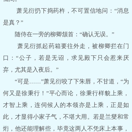
萧见衍扔下捣药杵，不可置信地问：“消息
是真？”
随侍在一旁的柳卿颔首：“确认无误。”
萧见衍抓起药箱要往外走，被柳卿拦在门
口：“公子，若是无诏，求见殿下只会惹来厌
弃，尤其是入夜后。”
“可是……”萧见衍咬了下朱唇，不甘道，“为
何又是徐秉行！”平心而论，徐秉行样貌上乘，
才智上乘，连伺候人的本领亦是上乘，正是如
此，才显得小家子气，不堪大用。若是兰燮和常
烆，他还能理解些，毕竟这两人不凭床上本事，