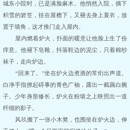
城东小院时，已是满脸麻木。他悄然入院，摘下
积雪的箬笠，挂在屋檐下，又褪去身上蓑衣，放
置于墙角，这才推门走入屋内。
屋内燃着炉火，扑面的暖意让他脸上生了份
痒意。他褪下皂靴，抖落鞋边的泥尘，只着棉纱
袜子，走向炉边。
“回来了。”坐在炉火边煮酒的常烆出声道。
白净手指撩起碍事的青色广袖，露出一截藕白腕
子。少年身形修长，炉火在粉墙之上映照出一道
纤细的影子。
风玖搬了一张小木凳，也围坐在炉火边，伸