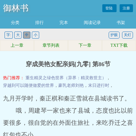
御林书
登陆
注册
分类
排行
完本
阅读记录
书架
字:
大
中
小
护眼
关灯
上一章
章节列表
下一章
TXT下载
穿成美艳女配亲妈[九零] 第86节
热门推荐：
重生精灵之绿色世界（异界：精灵救世主）
，
穿越到可以随便做爱的世界
，
豪乳老师刘艳
，
末日进行时
，
九月开学时，秦正棋和秦正雪就在县城读书了。
哦，周建琴一家也来了县城，态度也比以前
要很多，很自觉的在外面住旅社，来吃乔迁之喜
红包也不小。