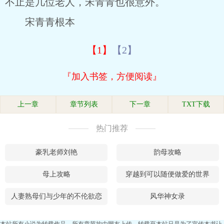
不止是几位老人，宋青青也很意外。
宋青青根本
【1】
【2】
『加入书签，方便阅读』
上一章
章节列表
下一章
TXT下载
热门推荐
豪乳老师刘艳
韵母攻略
母上攻略
穿越到可以随便做爱的世界
人妻熟母们与少年的不伦欲恋
风华神女录