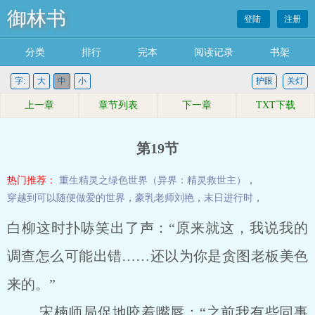
御林书
登陆
注册
分类
排行
完本
阅读记录
书架
字:
大
中
小
护眼
关灯
上一章
章节列表
下一章
TXT下载
第19节
热门推荐：
重生精灵之绿色世界（异界：精灵救世主）
，
穿越到可以随便做爱的世界
，
豪乳老师刘艳
，
末日进行时
，
白柳这时扑哧笑出了声：“原来就这，我说我的
调查怎么可能出错……还以为你是贪图老板美色
来的。”
宋楠师局促地咬着嘴唇：“之前我有些同事