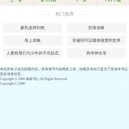
上一章
章节列表
下一章
TXT下载
热门推荐
豪乳老师刘艳
韵母攻略
母上攻略
穿越到可以随便做爱的世界
人妻熟母们与少年的不伦欲恋
风华神女录
本站所有小说为转载作品，所有章节均由网友上传，转载至本站只是为了宣传本书让
更多读者欣赏。
Copyright © 2006 御林书() All Rights Reserved.
Copyright © 2006
TOP↑