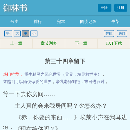
御林书
登陆
注册
分类
排行
完本
阅读记录
书架
字:
大
中
小
护眼
关灯
上一章
章节列表
下一章
TXT下载
第三十四章留下
热门推荐：
重生精灵之绿色世界（异界：精灵救世主）
，
穿越到可以随便做爱的世界
，
豪乳老师刘艳
，
末日进行时
，
等一下去你房间……
主人真的会来我房间吗？夕怎么办？
《赤，你要的东西……》埃莱小声在我耳边
说：《现在给你吗？》