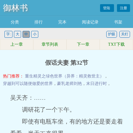
御林书
登陆
注册
分类
排行
完本
阅读记录
书架
字:
大
中
小
护眼
关灯
上一章
章节列表
下一章
TXT下载
假话夫妻 第32节
热门推荐：
重生精灵之绿色世界（异界：精灵救世主）
，
穿越到可以随便做爱的世界
，
豪乳老师刘艳
，
末日进行时
，
吴天齐：……
调研花了一个
午。
即使有电瓶车坐，有的地方还是要走着