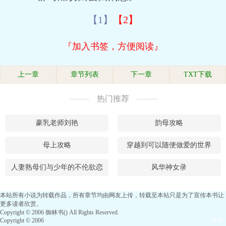
【1】
【2】
『加入书签，方便阅读』
上一章
章节列表
下一章
TXT下载
热门推荐
豪乳老师刘艳
韵母攻略
母上攻略
穿越到可以随便做爱的世界
人妻熟母们与少年的不伦欲恋
风华神女录
本站所有小说为转载作品，所有章节均由网友上传，转载至本站只是为了宣传本书让
更多读者欣赏。
Copyright © 2006 御林书() All Rights Reserved.
Copyright © 2006
TOP↑