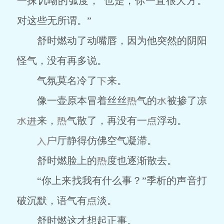
一抹讥嘲的弧度，“也是，你一直很大方。
对这些无所谓。”
舒时燃动了动嘴唇，因为他突然的阴阳
怪气，没有再多说。
气氛莫名冷了
来。
像一壶原本冒着丝丝
气的
被掺了凉
来，
气散了，再没有一
浮动。
厅静得仿佛空气凝滞。
舒时燃脸上的
度也逐渐散去。
“你上来找我有什么事？”季析的声音打
破沉默，语气有
淡。
舒时燃这才想起正事。