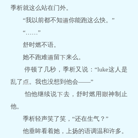
季析就这么站在门外。
“我以前都不知
你能跑这么快。”
“……”
舒时燃不语。
她不跑难
留
来么。
停顿了几秒，季析又说：“luke这人是
乱了
。我也没想到他会――”
怕他继续说
去，舒时燃用
神制止
他。
季析轻声笑了笑，“还在生气？”
他垂眸看着她，上扬的语调温和许多。