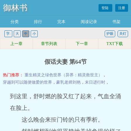
御林书
登陆
注册
分类
排行
完本
阅读记录
书架
字:
大
中
小
护眼
关灯
上一章
章节列表
下一章
TXT下载
假话夫妻 第64节
热门推荐：
重生精灵之绿色世界（异界：精灵救世主）
，
穿越到可以随便做爱的世界
，
豪乳老师刘艳
，
末日进行时
，
到这里，舒时燃的脸又红了起来，气血全涌
在脸上。
这么晚会来
门铃的只有季析。