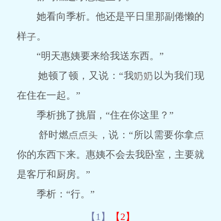
她看向季析。他还是平日里那副倦懒的
样
。
“明天惠姨要来给我送东西。”
她顿了顿，又说：“我
以为我们现
在住在一起。”
季析挑了挑眉，“住在你这里？”
舒时燃
，说：“所以需要你拿
你的东西
来。惠姨不会去我卧室，主要就
是客厅和厨房。”
季析：“行。”
【1】
【2】