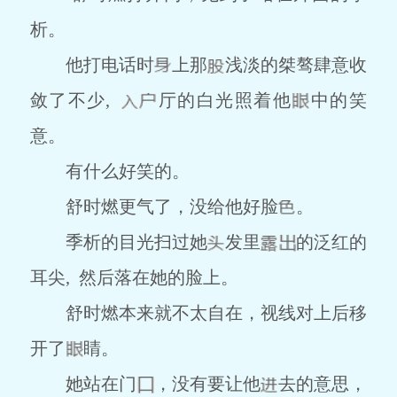
析。
他打电话时
上那
浅淡的桀骜肆意收
敛了不少,
厅的白光照着他
中的笑
意。
有什么好笑的。
舒时燃更气了，没给他好脸
。
季析的目光扫过她
发里
的泛红的
耳尖, 然后落在她的脸上。
舒时燃本来就不太自在，视线对上后移
开了
睛。
她站在门
，没有要让他
去的意思，