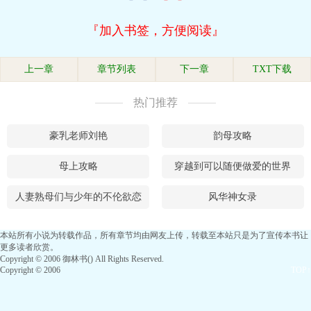
『加入书签，方便阅读』
上一章
章节列表
下一章
TXT下载
热门推荐
豪乳老师刘艳
韵母攻略
母上攻略
穿越到可以随便做爱的世界
人妻熟母们与少年的不伦欲恋
风华神女录
本站所有小说为转载作品，所有章节均由网友上传，转载至本站只是为了宣传本书让
更多读者欣赏。
Copyright © 2006 御林书() All Rights Reserved.
Copyright © 2006
TOP↑