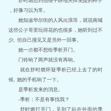
舒时燃想到他很平静地关掉免提的样
，好像习以为常。
她知
华尔街的人风
浪
，就说南城
这些公
哥里玩得花的也很多，她听到过不
少, 但自己撞见又是另外一回事。
她一
都不想给季析开门。
门铃响了两声就没有再响。
就在舒时燃怀疑季析已经上去了的时
候, 她的手机响了一
。
是季析发来的消息。
-季析：不是有事找我？
舒时燃打开门，见到了站在外面的季