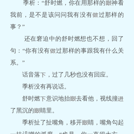
季析：“舒时燃，你在用那样的
神看
我前，是不是该问问我有没有
过那样的
事？”
还在窘迫中的舒时燃想也不想，回了
句：“你有没有
过那样的事跟我有什么关
系。”
话音落
，过了几秒也没有回应。
季析没有再说话。
舒时燃
意识地抬
去看他，视线撞
了黑沉的
睛里。
季析扯了扯嘴角，移开
睛，嘴角勾起