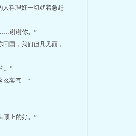
的人料理好一切就着急赶
…谢谢你。”
你回国，我们但凡见面，
。”
么客气。”
顶上的好。”