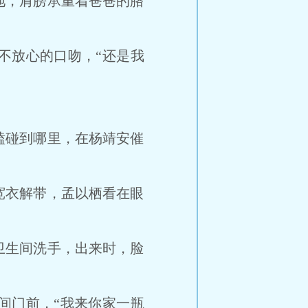
，肩膀承重着爸爸的胳
放心的口吻，“还是我
”
碰到哪里，在杨靖安催
衣解带，孟以栖看在眼
生间洗手，出来时，脸
门前，“我来你家一瓶