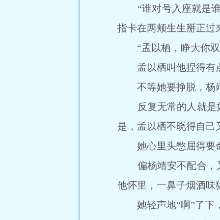
“谁对号入座就是谁。
指卡在两颊生生掰正过
“孟以栖，睁大你双眼
孟以栖叫他捏得有点疼
不等她要挣脱，杨靖安
反复无常的人就是如
是，孟以栖不晓得自己
她心里头憋屈得要命，
偏杨靖安不配合，又
他怀里，一鼻子烟酒味
她轻声地“啊”了下，