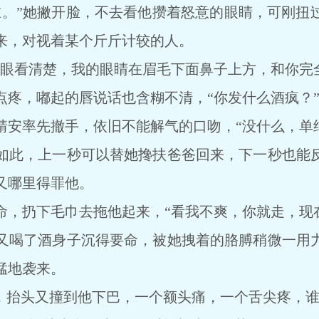
”她撇开脸，不去看他攒着怒意的眼睛，可刚扭
来，对视着某个斤斤计较的人。
看清楚，我的眼睛在眉毛下面鼻子上方，和你完全
，嘟起的唇说话也含糊不清，“你发什么酒疯？
率先撤手，依旧不能解气的口吻，“没什么，单纯
此，上一秒可以替她搀扶爸爸回来，下一秒也能反
又哪里得罪他。
扔下毛巾去拖他起来，“看我不爽，你就走，现在
喝了酒身子沉得要命，被她拽着的胳膊稍微一用力
猛地袭来。
抬头又撞到他下巴，一个额头痛，一个舌尖疼，谁