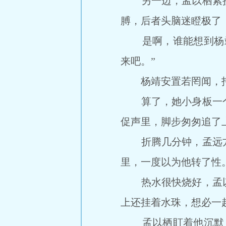
另一边，孟以栖紧接
膊，后者头脑迷瞪极了
是啊，谁能想到杨靖
来吧。”
杨靖安置若罔闻，托人
算了，她小身板一个
促声里，脚步匆匆追了
折腾几分钟，孟远方
里，一度以为他转了性
热水很快烧好，孟以
上还挂着水珠，想必一
孟以栖盯着他沉默，