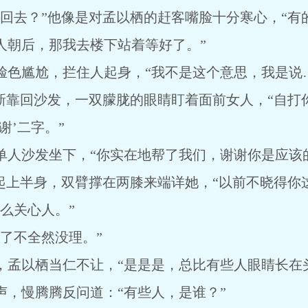
去？”他像是对孟以栖的赶客嘴脸十分寒心，“有
人朝后，那我去楼下站着等好了。”
尴尬，拦住人起身，“我不是这个意思，我是说…
靠回沙发，一双朦胧的眼睛盯着面前女人，“自打
谢’二字。”
沙发坐下，“你实在地帮了我们，谢谢你是应该的
上半身，双臂撑在两膝来端详她，“以前不晓得你这
么关心人。”
了不全然没理。”
以栖当仁不让，“是是是，总比有些人眼睛长在头
慢腾腾反问道：“有些人，是谁？”