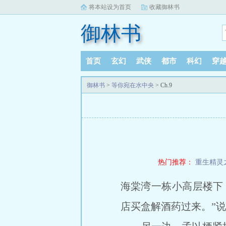
将本站设为首页
收藏御林书
御林书
首页
玄幻
武侠
都市
科幻
穿
御林书
>
等你宛在水中央
> Ch.9
热门推荐：
重生精灵
海棠湾一栋小高层楼下
店买盒解酒药过来。”