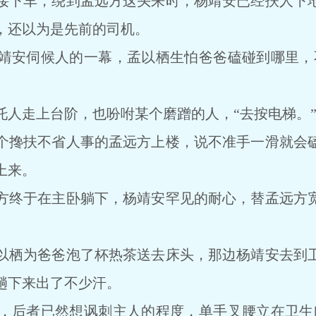
下车，绕到孟远方这头来时，杨靖安已经扶人下地
，还以为是先前的司机。
安伺候人的一幕，孟以栖生怕爸爸磕碰到哪里，不
走上台阶，也吩咐某个磨蹭的人，“去按电梯。
搀扶不省人事的孟远方上楼，说不准手一滑就会磕
上来。
终于在主卧躺下，杨靖安罕见的耐心，替孟远方宽
。
栖为爸爸泡了杯热茶送去床头，那边杨靖安去到卫
趟下来出了不少汗。
后者已然想讽刺主人的程度，单手叉腰立在卫生间