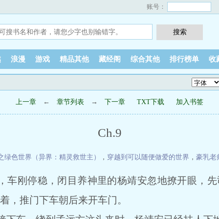
账号：
越
浪漫
游戏
精品其他
藏经阁
综合其他
排行榜单
收
上一章
←
章节列表
→
下一章
TXT下载
加入书签
Ch.9
之绿色世界（异界：精灵救世主）
，
穿越到可以随便做爱的世界
，
豪乳老
，车刚停稳，闭目养神里的杨靖安忽地撩开眼，先
说着，推门下车朝后来开车门。