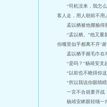
“司机没来，我怎么回
客人走，用人朝前不用
孟以栖被他揶揄得脸色
“孟以栖。”他又重新
你嘴里似乎都离不开‘谢
孟以栖手握毛巾在单人
“是吗？”杨靖安支起
“以前也不晓得你这
“所以我说你眼睛瞎
一言不合就要开战，孟
杨靖安眯眼轻嗤一声，