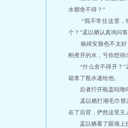
水都舍不得？”
“我不常住这里，物
个？”孟以栖认真询问
杨靖安脸色不太好，
刚煮开的水，亏你想得
“什么舍不得开？”孟
箱拿了瓶水递给他。
后者拧开瓶盖咕噜咕
孟以栖打潮毛巾替孟
在了后背，俨然这里主
孟以栖看了眼墙上挂钟