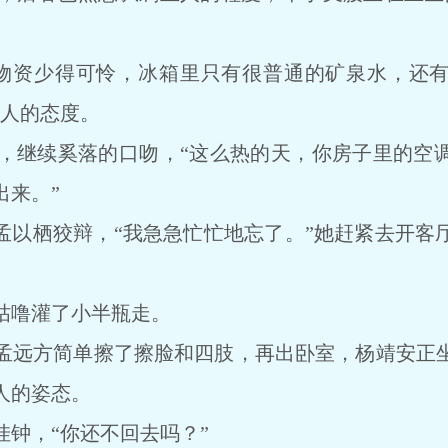
资少得可怜，冰箱里只有很普通的矿泉水，还有
客人的态度。
继续奚落的口吻，“这么热的天，你房子里的空调
出来。”
以栖狡辩，“我急急忙忙地忘了。”她赶紧去开客
噜灌了小半瓶走。
远方简单擦了擦脸和四肢，再出卧室，杨靖安正坐
人的姿态。
，“你还不回去吗？”