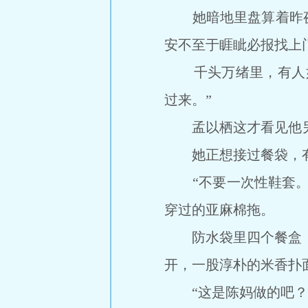
她暗地里盘算着昨夜
安不至于睚眦必报找上
千头万绪里，有人如
过来。”
孟以栖这才看见他另只
她正想接过餐袋，有人
“不要一次性鞋套。”
穿过的亚麻棉拖。
防水袋里四个餐盒，分
开，一股淳朴的米香扑
“这是陈妈做的吧？