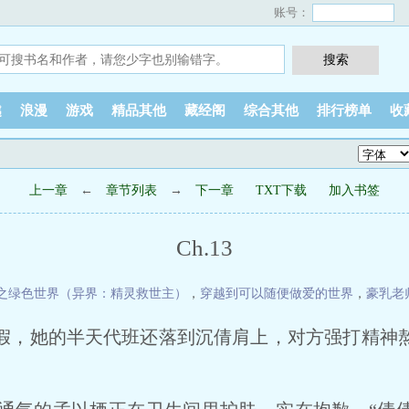
账号：
越
浪漫
游戏
精品其他
藏经阁
综合其他
排行榜单
收
上一章
←
章节列表
→
下一章
TXT下载
加入书签
Ch.13
之绿色世界（异界：精灵救世主）
，
穿越到可以随便做爱的世界
，
豪乳老
假，她的半天代班还落到沉倩肩上，对方强打精神