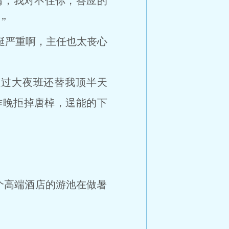
，我对不住你，答应的
”
挺严重啊，主任也太丧心
过大夜班还替我顶半天
昨晚拒掉唐棹，逞能的下
高端酒店的游池在做暑