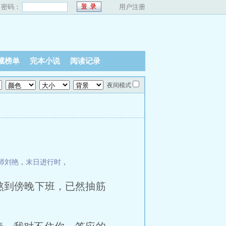
密码：
用户注册
藏榜单
完本小说
阅读记录
夜间模式
师刘艳
，
末日进行时
，
熬到傍晚下班，已然抽筋