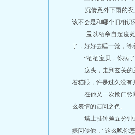
沉倩意外下雨的夜里
该不会是和哪个旧相识
孟以栖亲自超度她的
了，好好去睡一觉，等
“栖栖宝贝，你病了也
这头，走到玄关的孟
着猫眼，许是过久没有
在他又一次揿门铃前
么表情的诘问之色。
墙上挂钟差五分钟正
嫌问候他，“这么晚你怎