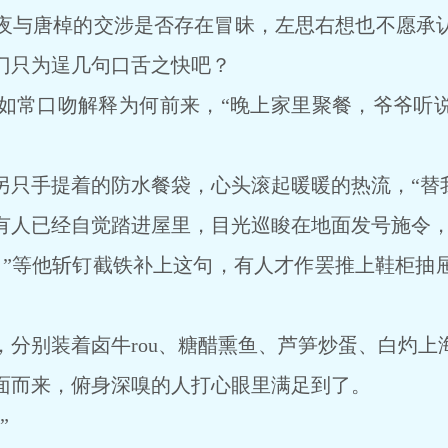
与唐棹的交涉是否存在冒昧，左思右想也不愿承认
门只为逞几句口舌之快吧？
常口吻解释为何前来，“晚上家里聚餐，爷爷听说
手提着的防水餐袋，心头滚起暖暖的热流，“替我
已经自觉踏进屋里，目光巡睃在地面发号施令，“
等他斩钉截铁补上这句，有人才作罢推上鞋柜抽
别装着卤牛rou、糖醋熏鱼、芦笋炒蛋、白灼上
面而来，俯身深嗅的人打心眼里满足到了。
”