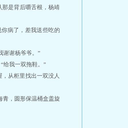
那是背后嚼舌根，杨靖
你病了，差我送些吃的
谢谢杨爷爷。”
给我一双拖鞋。”
屉，从柜里找出一双没人
海青，圆形保温桶盒盖旋