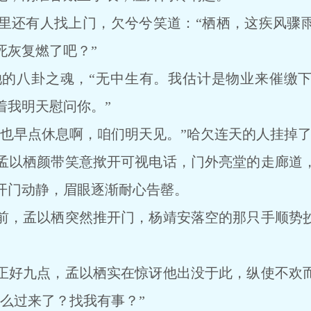
还有人找上门，欠兮兮笑道：“栖栖，这疾风骤雨
死灰复燃了吧？”
八卦之魂，“无中生有。我估计是物业来催缴下
着我明天慰问你。”
早点休息啊，咱们明天见。”哈欠连天的人挂掉了
以栖颜带笑意揿开可视电话，门外亮堂的走廊道，
开门动静，眉眼逐渐耐心告罄。
，孟以栖突然推开门，杨靖安落空的那只手顺势抄
好九点，孟以栖实在惊讶他出没于此，纵使不欢而
么过来了？找我有事？”