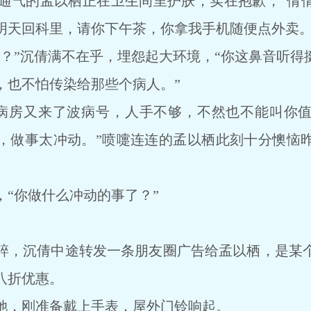
气的孟以栖正在卫生间里护肤，实在抱歉，“倩倩
明天回科里，请你下午茶，你拿我手机随便点外卖。
”沉倩满不在乎，埋怨起大环境，“你这鼻音听得
，也不怕传染给那些个病人。”
房又来了波病号，人手不够，不然也不能叫你值
，做事太冲动。”喷嚏连连的孟以栖此刻十分懊恼
你做什么冲动的事了？”
，沉倩中途转发一条朋友圈广告给孟以栖，是某个
八折优惠。
，刚准备戴上手表，屋外门铃响起。