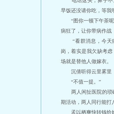
电话这头，鼻子不通
早饭还没请你吃，等我
“图你一顿下午茶呢？
病狂了，让你带病作战
“看群消息，今天病
岗，着实是我欠缺考虑
场就是替他人做嫁衣。
沉倩听得云里雾里，“
“不值一提。”
两人闲扯医院的琐碎
期活动，两人同行能打
孟以栖爽快转钱给她