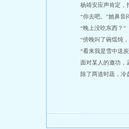
杨靖安应声肯定，打量
“你去吧。”她鼻音闷
“晚上没吃东西？”
“傍晚叫了碗馄饨，口
“看来我是雪中送炭
面对某人的邀功，孟以
除了两道时蔬，冷盘