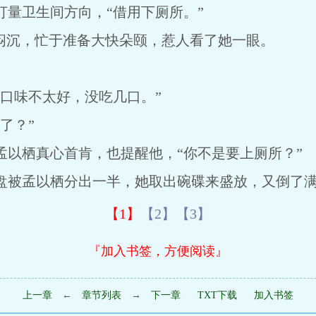
卫生间方向，“借用下厕所。”
沉，忙于准备大快朵颐，惹人看了她一眼。
味不太好，没吃几口。”
了？”
栖真心首肯，也提醒他，“你不是要上厕所？”
被孟以栖分出一半，她取出碗碟来盛放，又倒了满
【1】
【2】
【3】
『加入书签，方便阅读』
上一章
←
章节列表
→
下一章
TXT下载
加入书签