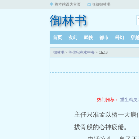
将本站设为首页
收藏御林书
御林书
首页
玄幻
武侠
都市
科幻
穿
御林书
>
等你宛在水中央
> Ch.13
热门推荐：
重生精灵
主任只准孟以栖一天病
拔骨般的心神疲倦。