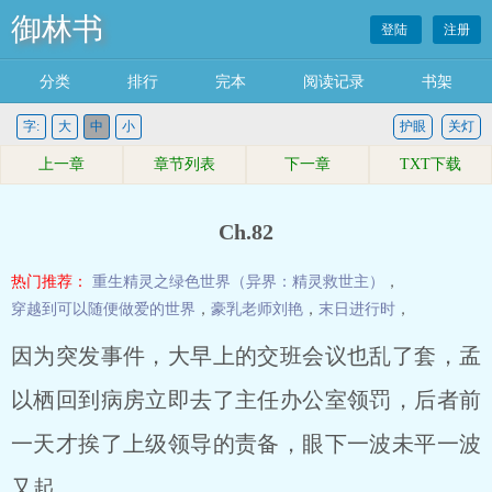
御林书
登陆
注册
分类
排行
完本
阅读记录
书架
字:
大
中
小
护眼
关灯
上一章
章节列表
下一章
TXT下载
Ch.82
热门推荐：
重生精灵之绿色世界（异界：精灵救世主）
，
穿越到可以随便做爱的世界
，
豪乳老师刘艳
，
末日进行时
，
因为突发事件，大早上的交班会议也乱了套，孟
以栖回到病房立即去了主任办公室领罚，后者前
一天才挨了上级领导的责备，眼下一波未平一波
又起。