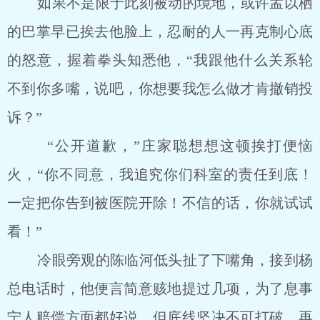
如果不是限于此刻被动的境地，或许孟以栖
的巴掌早已挨去他脸上，忍耐的人一再克制心底
的怒意，握着拳头知悉他，“我跟他什么关系轮
不到你多嘴，说吧，你想要我怎么做才肯撤销投
诉？”
“公开道歉，”庄家聪想想这顿挨打便恼
火，“你不同意，我追究你们科室的责任到底！
一定把你告到被医院开除！不信的话，你就试试
看！”
冷眼旁观的陈临河低头扯了下嘴角，接到杨
总电话时，他便言简意赅地提过几项，为了息事
宁人赔偿方面都好说，但底线坚决不可打破，再