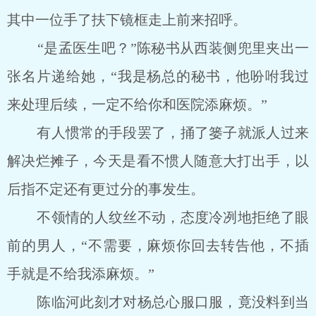
其中一位手了扶下镜框走上前来招呼。
“是孟医生吧？”陈秘书从西装侧兜里夹出一
张名片递给她，“我是杨总的秘书，他吩咐我过
来处理后续，一定不给你和医院添麻烦。”
有人惯常的手段罢了，捅了篓子就派人过来
解决烂摊子，今天是看不惯人随意大打出手，以
后指不定还有更过分的事发生。
不领情的人纹丝不动，态度冷冽地拒绝了眼
前的男人，“不需要，麻烦你回去转告他，不插
手就是不给我添麻烦。”
陈临河此刻才对杨总心服口服，竟没料到当