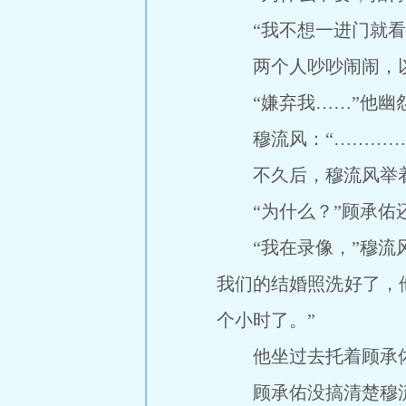
“我不想一进门就看见
两个人吵吵闹闹，以
“嫌弃我……”他幽
穆流风：“…………
不久后，穆流风举着手
“为什么？”顾承佑还
“我在录像，”穆流风
我们的结婚照洗好了，
个小时了。”
他坐过去托着顾承佑的
顾承佑没搞清楚穆流