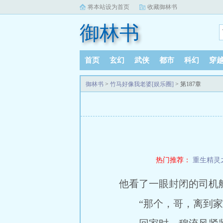
将本站设为首页
收藏御林书
御林书
首页
玄幻
武侠
都市
科幻
穿
御林书
>
竹马好像我老婆[娱乐圈]
> 第187章
热门推荐：
重生精灵
他看了一眼封闭的司机
“那个，哥，离到家还