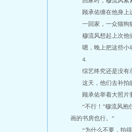
回家时，穆流风紧紧
顾承佑缠在他身上进
一回家，一众猫狗狐
穆流风想起上次他们
嗯，晚上把这些小动
4.
综艺终究还是没有录
这天，他们去补拍的
顾承佑举着大照片要
“不行！”穆流风抱住
画的书房也行。”
“为什么不要，拍得很