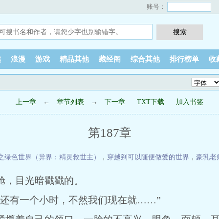
账号：
越
浪漫
游戏
精品其他
藏经阁
综合其他
排行榜单
收
上一章
←
章节列表
→
下一章
TXT下载
加入书签
第187章
之绿色世界（异界：精灵救世主）
，
穿越到可以随便做爱的世界
，
豪乳老
舱，目光暗戳戳的。
有一个小时，不然我们现在就……”