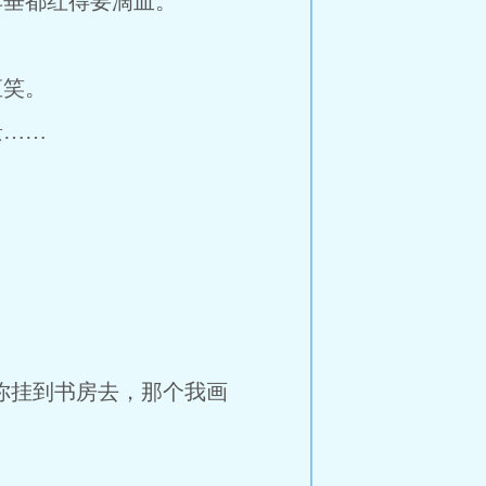
垂都红得要滴血。
直笑。
景……
你挂到书房去，那个我画