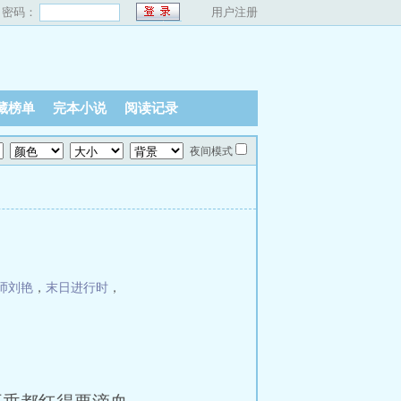
密码：
用户注册
藏榜单
完本小说
阅读记录
夜间模式
师刘艳
，
末日进行时
，