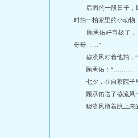
后面的一段日子，顾
时拍一拍家里的小动物
顾承佑好奇极了，把
哥哥……”
穆流风对着他拍，“看
顾承佑：“…………
七夕，在自家院子里
顾承佑送了穆流风一
穆流风撸着跳上来的