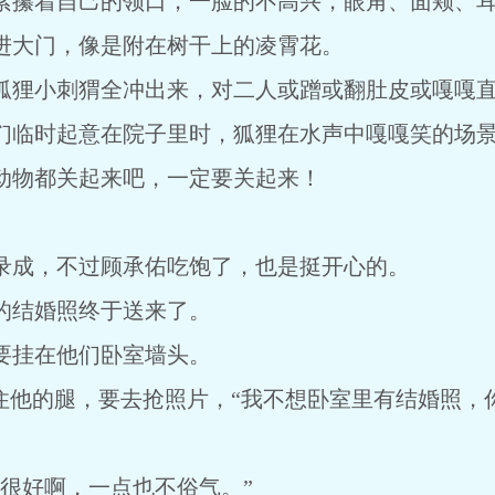
攥着自己的领口，一脸的不高兴，眼角、面颊、耳
大门，像是附在树干上的凌霄花。
狸小刺猬全冲出来，对二人或蹭或翻肚皮或嘎嘎
临时起意在院子里时，狐狸在水声中嘎嘎笑的场
物都关起来吧，一定要关起来！
成，不过顾承佑吃饱了，也是挺开心的。
结婚照终于送来了。
挂在他们卧室墙头。
他的腿，要去抢照片，“我不想卧室里有结婚照，
好啊，一点也不俗气。”