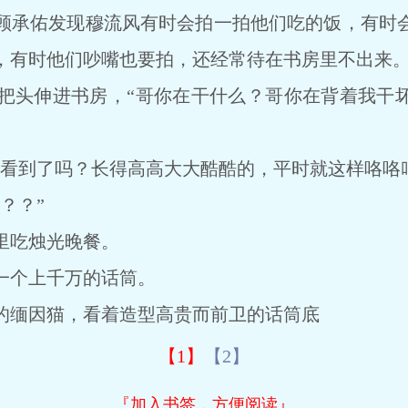
承佑发现穆流风有时会拍一拍他们吃的饭，有时会
，有时他们吵嘴也要拍，还经常待在书房里不出来
头伸进书房，“哥你在干什么？哥你在背着我干坏
到了吗？长得高高大大酷酷的，平时就这样咯咯叫
？？”
吃烛光晚餐。
个上千万的话筒。
缅因猫，看着造型高贵而前卫的话筒底
【1】
【2】
『加入书签，方便阅读』