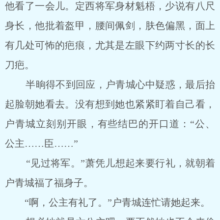
他看了一会儿。定西将军身材魁梧，少说有八尺
身长，他批着盔甲，腰间佩剑，肤色偏黑，面上
有几处可怖的疤痕，尤其是左眼下约两寸长的长
刀疤。
半晌得不到回应，户青城心中疑惑，最后抬
起脸朝她看去。没有想到她也紧紧盯着自己看，
户青城立刻别开眼，有些结巴的开口道：“公、
公主……臣……”
“见过将军。”萧凭儿想起来要行礼，就朝着
户青城福了福身子。
“啊，公主有礼了。”户青城连忙请她起来。