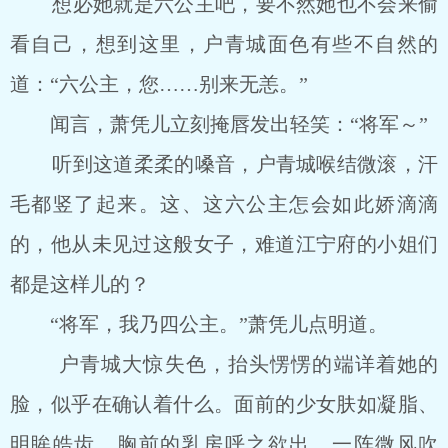
想必她就是六公主吧，要不然她也不会来偷
看自己，想到这里，户青城面色有些不自然的
道：“六公主，您……别来无恙。”
闻言，萧凭儿立刻掩唇发出轻笑：“将军～”
听到这道柔柔的嗓音，户青城喉结微滚，汗
毛都竖了起来。这、这六公主怎会如此娇滴滴
的，他从未见过这般女子，难道江宁府的小姐们
都是这样儿的？
“将军，我乃四公主。”萧凭儿点明道。
户青城大惊失色，抬头愣愣的端详着她的
脸，似乎在确认着什么。面前的少女肤如凝脂、
明眸皓齿，胸前的乳房呼之欲出，一阵微风吹