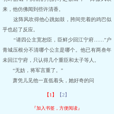
来，他仿佛闻到些许清香。
这阵风吹得他心跳如鼓，胯间兜着的鸡巴似
乎也起了反应。
“请四公主宽恕臣，臣鲜少回江宁府……”户
青城压根分不清哪个公主是哪个。他已有两叁年
未回江宁府，只认得几个重臣和太子等人。
“无妨，将军言重了。”
萧凭儿见他一直低着头，她好奇的问
【1】
【2】
『加入书签，方便阅读』