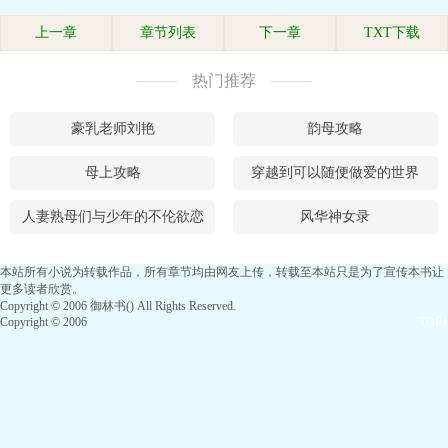
上一章
章节列表
下一章
TXT下载
热门推荐
豪乳老师刘艳
韵母攻略
母上攻略
穿越到可以随便做爱的世界
人妻熟母们与少年的不伦欲恋
风华神女录
本站所有小说为转载作品，所有章节均由网友上传，转载至本站只是为了宣传本书让
更多读者欣赏。
Copyright © 2006 御林书() All Rights Reserved.
Copyright © 2006
TOP↑