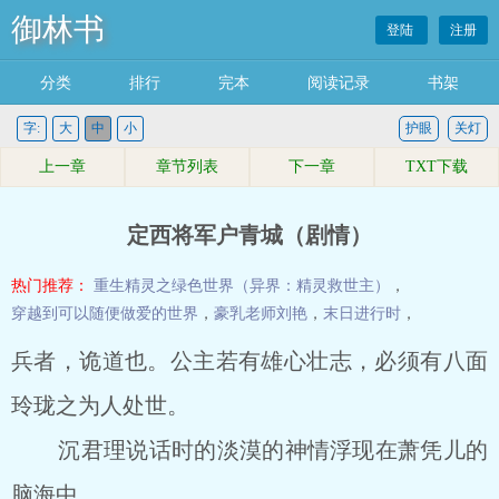
御林书
登陆
注册
分类
排行
完本
阅读记录
书架
字:
大
中
小
护眼
关灯
上一章
章节列表
下一章
TXT下载
定西将军户青城（剧情）
热门推荐：
重生精灵之绿色世界（异界：精灵救世主）
，
穿越到可以随便做爱的世界
，
豪乳老师刘艳
，
末日进行时
，
兵者，诡道也。公主若有雄心壮志，必须有八面
玲珑之为人处世。
沉君理说话时的淡漠的神情浮现在萧凭儿的
脑海中。