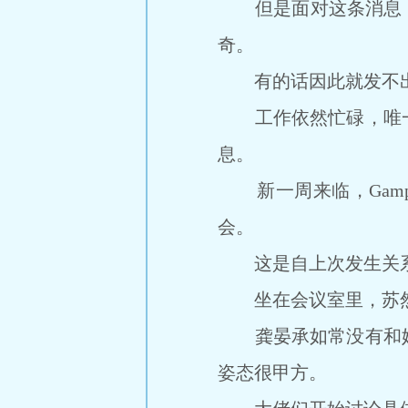
但是面对这条消息，和
奇。
有的话因此就发不
工作依然忙碌，唯一
息。
新一周来临，Gamp
会。
这是自上次发生关系
坐在会议室里，苏然
龚晏承如常没有和她
姿态很甲方。