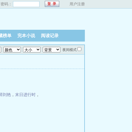
密码：
用户注册
藏榜单
完本小说
阅读记录
夜间模式
师刘艳
，
末日进行时
，