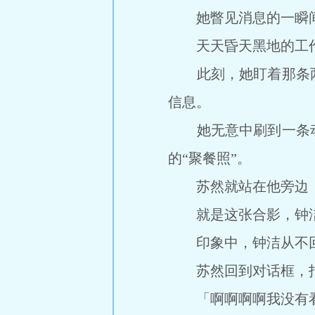
她瞥见消息的一瞬间
天天昏天黑地的工作
此刻，她盯着那条两
信息。
她无意中刷到一条动
的“聚餐照”。
苏然就站在他旁边，
就是这张合影，钟洁在
印象中，钟洁从不回
苏然回到对话框，指
「啊啊啊啊我没有看到