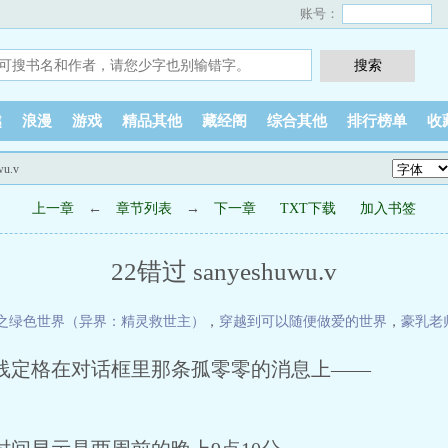
账号：
越
浪漫
游戏
精品其他
藏经阁
综合其他
排行榜单
收
wu.v
上一章
←
章节列表
→
下一章
TXT下载
加入书签
22错过 sanyeshuwu.v
之绿色世界（异界：精灵救世主）
，
穿越到可以随便做爱的世界
，
豪乳老
线定格在对话框里那条孤零零的消息上——